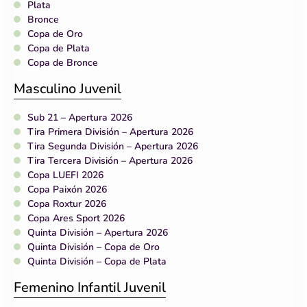
Plata
Bronce
Copa de Oro
Copa de Plata
Copa de Bronce
Masculino Juvenil
Sub 21 – Apertura 2026
Tira Primera División – Apertura 2026
Tira Segunda División – Apertura 2026
Tira Tercera División – Apertura 2026
Copa LUEFI 2026
Copa Paixón 2026
Copa Roxtur 2026
Copa Ares Sport 2026
Quinta División – Apertura 2026
Quinta División – Copa de Oro
Quinta División – Copa de Plata
Femenino Infantil Juvenil