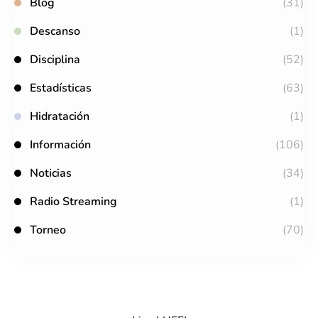
Blog
(31)
Descanso
(1)
Disciplina
(52)
Estadísticas
(63)
Hidratación
(1)
Información
(106)
Noticias
(34)
Radio Streaming
(1)
Torneo
(70)