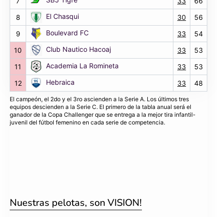
7
33
66
El Chasqui
8
30
56
Boulevard FC
9
33
54
Club Nautico Hacoaj
10
33
53
Academia La Romineta
11
33
53
Hebraica
12
33
48
El campeón, el 2do y el 3ro ascienden a la Serie A. Los últimos tres
equipos descienden a la Serie C. El primero de la tabla anual será el
ganador de la Copa Challenger que se entrega a la mejor tira infantil-
juvenil del fútbol femenino en cada serie de competencia.
Nuestras pelotas, son VISION!