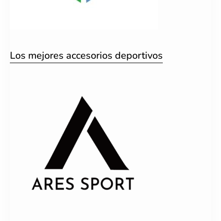
Los mejores accesorios deportivos