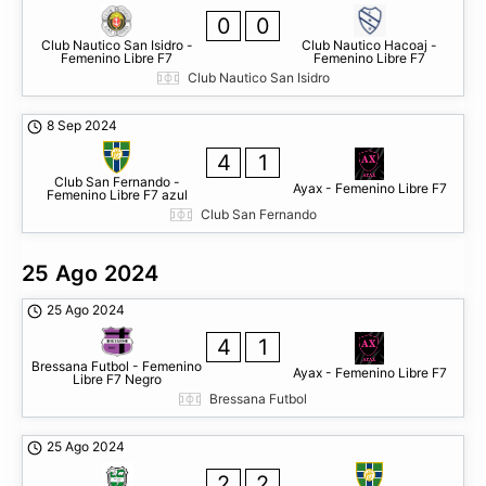
0
0
Club Nautico San Isidro -
Club Nautico Hacoaj -
Femenino Libre F7
Femenino Libre F7
Club Nautico San Isidro
8 Sep 2024
4
1
Club San Fernando -
Ayax - Femenino Libre F7
Femenino Libre F7 azul
Club San Fernando
25 Ago 2024
25 Ago 2024
4
1
Bressana Futbol - Femenino
Ayax - Femenino Libre F7
Libre F7 Negro
Bressana Futbol
25 Ago 2024
2
2