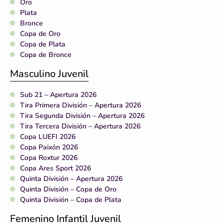
Oro
Plata
Bronce
Copa de Oro
Copa de Plata
Copa de Bronce
Masculino Juvenil
Sub 21 – Apertura 2026
Tira Primera División – Apertura 2026
Tira Segunda División – Apertura 2026
Tira Tercera División – Apertura 2026
Copa LUEFI 2026
Copa Paixón 2026
Copa Roxtur 2026
Copa Ares Sport 2026
Quinta División – Apertura 2026
Quinta División – Copa de Oro
Quinta División – Copa de Plata
Femenino Infantil Juvenil