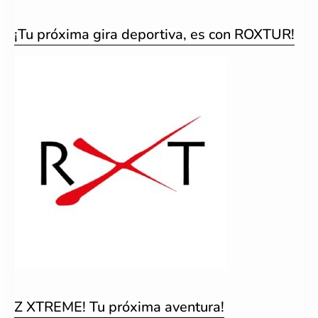
¡Tu próxima gira deportiva, es con ROXTUR!
Z XTREME! Tu próxima aventura!