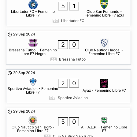
5
1
Libertador FC - Femenino
Club San Fernando -
Libre F7
Femenino Libre F7 azul
Libertador FC
29 Sep 2024
2
0
Bressana Futbol - Femenino
Club Nautico Hacoaj -
Libre F7 Negro
Femenino Libre F7
Bressana Futbol
29 Sep 2024
2
0
Sportivo Aviacion - Femenino
Ayax - Femenino Libre F7
Libre F7
Sportivo Aviacion
29 Sep 2024
5
0
Club Nautico San Isidro -
A.F.A.L.P. - Femenino Libre
Femenino Libre F7
F7
Club Nautico San Isidro