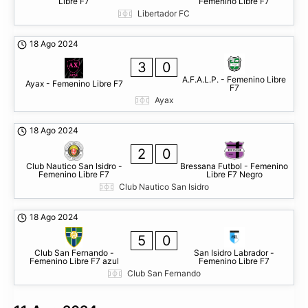
Libre F7
Femenino Libre F7
Libertador FC
18 Ago 2024
3
0
A.F.A.L.P. - Femenino Libre
Ayax - Femenino Libre F7
F7
Ayax
18 Ago 2024
2
0
Club Nautico San Isidro -
Bressana Futbol - Femenino
Femenino Libre F7
Libre F7 Negro
Club Nautico San Isidro
18 Ago 2024
5
0
Club San Fernando -
San Isidro Labrador -
Femenino Libre F7 azul
Femenino Libre F7
Club San Fernando