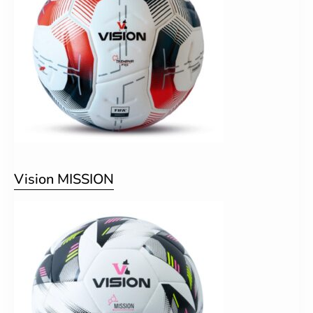
Vision MISSION