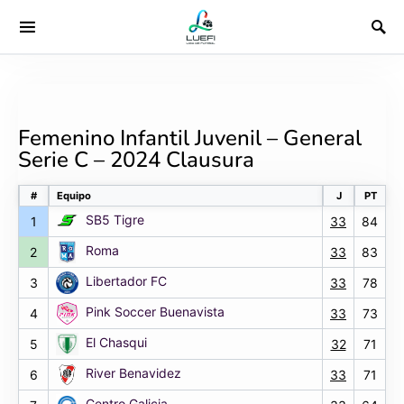
Femenino Infantil Juvenil – General
Serie C – 2024 Clausura
#
Equipo
J
PT
SB5 Tigre
1
33
84
Roma
2
33
83
Libertador FC
3
33
78
Pink Soccer Buenavista
4
33
73
El Chasqui
5
32
71
River Benavidez
6
33
71
Centro Galicia