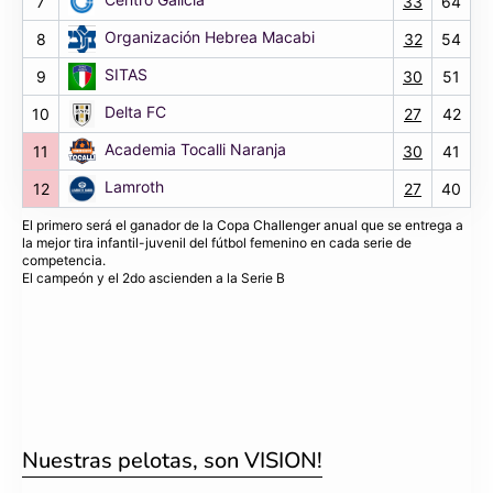
7
33
64
Organización Hebrea Macabi
8
32
54
SITAS
9
30
51
Delta FC
10
27
42
Academia Tocalli Naranja
11
30
41
Lamroth
12
27
40
El primero será el ganador de la Copa Challenger anual que se entrega a
la mejor tira infantil-juvenil del fútbol femenino en cada serie de
competencia.
El campeón y el 2do ascienden a la Serie B
Nuestras pelotas, son VISION!