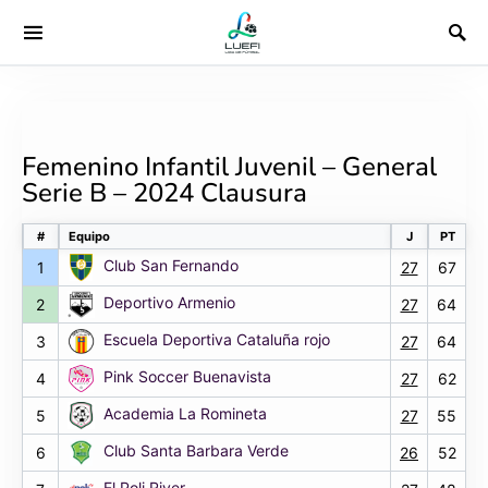
Femenino Infantil Juvenil – General
Serie B – 2024 Clausura
#
Equipo
J
PT
Club San Fernando
1
27
67
Deportivo Armenio
2
27
64
Escuela Deportiva Cataluña rojo
3
27
64
Pink Soccer Buenavista
4
27
62
Academia La Romineta
5
27
55
Club Santa Barbara Verde
6
26
52
El Poli River