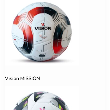
Vision MISSION