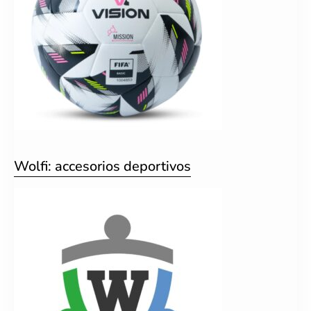
Wolfi: accesorios deportivos