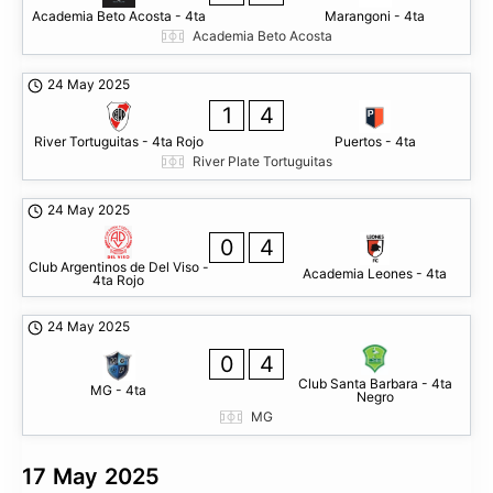
Academia Beto Acosta - 4ta
Marangoni - 4ta
Academia Beto Acosta
24 May 2025
1
4
River Tortuguitas - 4ta Rojo
Puertos - 4ta
River Plate Tortuguitas
24 May 2025
0
4
Club Argentinos de Del Viso -
Academia Leones - 4ta
4ta Rojo
24 May 2025
0
4
Club Santa Barbara - 4ta
MG - 4ta
Negro
MG
17 May 2025