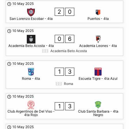
10 May 2025
2
0
San Lorenzo Escobar - 4ta
Puertos - 4ta
10 May 2025
0
6
Academia Beto Acosta - 4ta
Academia Leones - 4ta
Academia Beto Acosta
10 May 2025
1
3
Roma - 4ta
Escuela Tigre - 4ta Azul
Roma
10 May 2025
1
3
Club Argentinos de Del Viso -
Club Santa Barbara - 4ta
4ta Rojo
Negro
10 May 2025