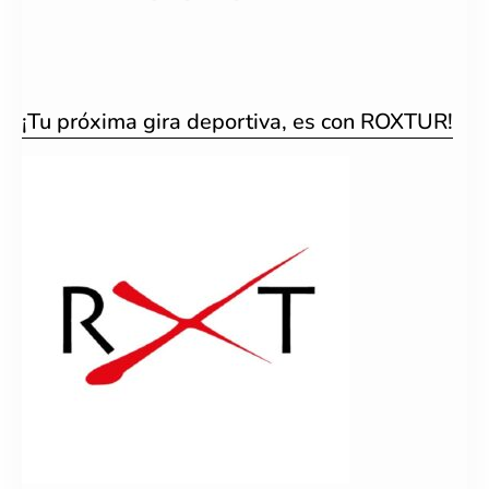
¡Tu próxima gira deportiva, es con ROXTUR!