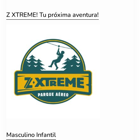
Z XTREME! Tu próxima aventura!
Masculino Infantil