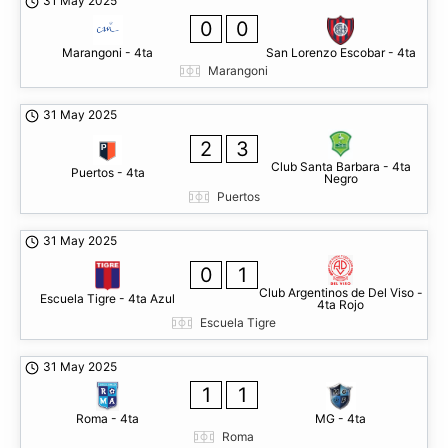
31 May 2025
0
0
Marangoni - 4ta
San Lorenzo Escobar - 4ta
Marangoni
31 May 2025
2
3
Club Santa Barbara - 4ta
Puertos - 4ta
Negro
Puertos
31 May 2025
0
1
Club Argentinos de Del Viso -
Escuela Tigre - 4ta Azul
4ta Rojo
Escuela Tigre
31 May 2025
1
1
Roma - 4ta
MG - 4ta
Roma