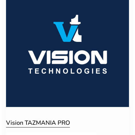
Vision TAZMANIA PRO