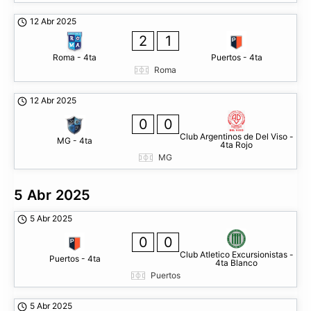
12 Abr 2025
2
1
Roma - 4ta
Puertos - 4ta
Roma
12 Abr 2025
0
0
Club Argentinos de Del Viso -
MG - 4ta
4ta Rojo
MG
5 Abr 2025
5 Abr 2025
0
0
Club Atletico Excursionistas -
Puertos - 4ta
4ta Blanco
Puertos
5 Abr 2025