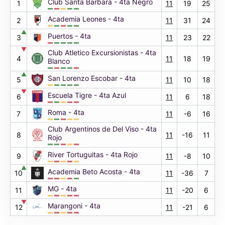
Club Santa Barbara - 4ta Negro
1
11
19
25
Academia Leones - 4ta
2
11
31
24
▲
Puertos - 4ta
3
11
23
22
▼
Club Atletico Excursionistas - 4ta
4
11
18
19
Blanco
▲
San Lorenzo Escobar - 4ta
5
11
10
18
▼
Escuela Tigre - 4ta Azul
6
11
6
18
Roma - 4ta
7
11
-6
16
Club Argentinos de Del Viso - 4ta
8
11
-16
11
Rojo
River Tortuguitas - 4ta Rojo
9
11
-8
10
▲
Academia Beto Acosta - 4ta
10
11
-36
7
MG - 4ta
11
11
-20
6
▼
Marangoni - 4ta
12
11
-21
6