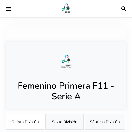
Femenino Primera F11 -
Serie A
Quinta División
Sexta División
Séptima División