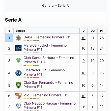
General - Serie A
Serie A
#
Equipo
J
DG
PT
Geba - Femenino Primera F11
1
10
11
26
Mafalda Futbol - Femenino
2
10
18
24
Primera F11
Club Santa Barbara - Femenino
3
9
10
20
Primera F11 A
Libertador FC - Femenino
4
10
0
15
Primera F11
Club San Fernando - Femenino
5
10
0
14
Primera F11
Vilo - Femenino Primera F11
6
10
5
12
Club Nautico Hacoaj - Femenino
7
9
9
11
Primera F11