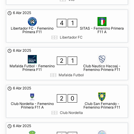
6 Abr 2025
4
1
Libertador FC - Femenino
SITAS - Femenino Primera
Primera F11
F11 A
Libertador FC
6 Abr 2025
2
1
Mafalda Futbol - Femenino
Club Nautico Hacoaj -
Primera F11
Femenino Primera F11
Mafalda Futbol
6 Abr 2025
2
0
Club Nordelta - Femenino
Club San Fernando -
Primera F11 A
Femenino Primera F11
Club Nordelta
6 Abr 2025