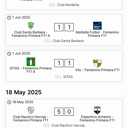
Club Nordelta
1 Jun 2025
1
1
Club Santa Barbara -
Mafalda Futbol - Femenino
Femenino Primera F11 A
Primera F11
Club Santa Barbara
1 Jun 2025
1
1
SITAS - Femenino Primera
Vilo - Femenino Primera F11
F11 A
SITAS
18 May 2025
18 May 2025
5
0
Club Nautico Hacoaj -
Deportivo Armenio -
Femenino Primera F11
Femenino Primera F11
Club Nautico Hacoaj