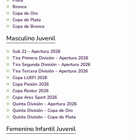
Plata
Bronce
Copa de Oro
Copa de Plata
Copa de Bronce
Masculino Juvenil
Sub 21 – Apertura 2026
Tira Primera División – Apertura 2026
Tira Segunda División – Apertura 2026
Tira Tercera División – Apertura 2026
Copa LUEFI 2026
Copa Paixón 2026
Copa Roxtur 2026
Copa Ares Sport 2026
Quinta División – Apertura 2026
Quinta División – Copa de Oro
Quinta División – Copa de Plata
Femenino Infantil Juvenil