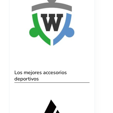
Los mejores accesorios
deportivos