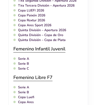
Tira Segunda División – Apertura 2026
Tira Tercera División – Apertura 2026
Copa LUEFI 2026
Copa Paixón 2026
Copa Roxtur 2026
Copa Ares Sport 2026
Quinta División – Apertura 2026
Quinta División – Copa de Oro
Quinta División – Copa de Plata
Femenino Infantil Juvenil
Serie A
Serie B
Serie C
Femenino Libre F7
Serie A
Serie B
Copa Luefi
Copa Ares