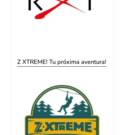
Z XTREME! Tu próxima aventura!