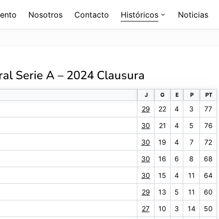
ento
Nosotros
Contacto
Históricos
Noticias
ral Serie A – 2024 Clausura
J
G
E
P
PT
29
22
4
3
77
30
21
4
5
76
30
19
4
7
72
30
16
6
8
68
30
15
4
11
64
29
13
5
11
60
27
10
3
14
50