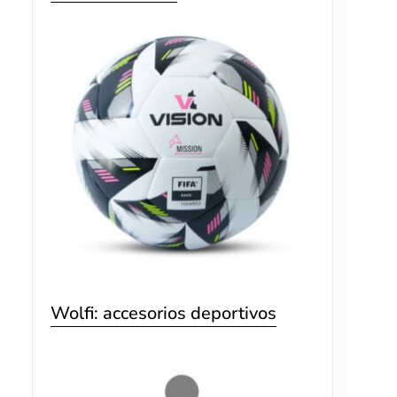
Wolfi: accesorios deportivos