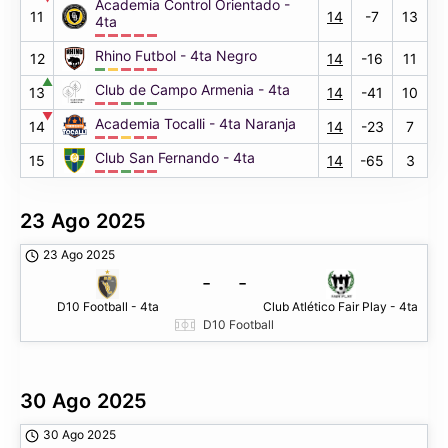
Academia Control Orientado -
11
14
-7
13
4ta
Rhino Futbol - 4ta Negro
12
14
-16
11
▲
Club de Campo Armenia - 4ta
13
14
-41
10
▼
Academia Tocalli - 4ta Naranja
14
14
-23
7
Club San Fernando - 4ta
15
14
-65
3
23 Ago 2025
23 Ago 2025
-
-
D10 Football - 4ta
Club Atlético Fair Play - 4ta
D10 Football
30 Ago 2025
30 Ago 2025