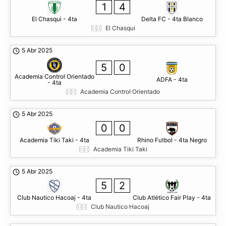
1
4
El Chasqui - 4ta
Delta FC - 4ta Blanco
El Chasqui
5 Abr 2025
5
0
Academia Control Orientado
ADFA - 4ta
- 4ta
Academia Control Orientado
5 Abr 2025
0
0
Academia Tiki Taki - 4ta
Rhino Futbol - 4ta Negro
Academia Tiki Taki
5 Abr 2025
5
2
Club Nautico Hacoaj - 4ta
Club Atlético Fair Play - 4ta
Club Nautico Hacoaj