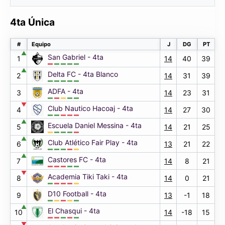
4ta Única
#
Equipo
J
DG
PT
▲
San Gabriel - 4ta
1
14
40
39
▲
Delta FC - 4ta Blanco
2
14
31
39
ADFA - 4ta
3
14
23
31
▼
Club Nautico Hacoaj - 4ta
4
14
27
30
▲
Escuela Daniel Messina - 4ta
5
14
21
25
▲
Club Atlético Fair Play - 4ta
6
13
21
22
▲
Castores FC - 4ta
7
14
8
21
▼
Academia Tiki Taki - 4ta
8
14
0
21
D10 Football - 4ta
9
13
-1
18
▲
El Chasqui - 4ta
10
14
-18
15
▼