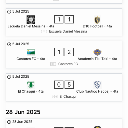
5 Jul 2025
1
1
Escuela Daniel Messina - 4ta
D10 Football - 4ta
Escuela Daniel Messina
5 Jul 2025
1
2
Castores FC - 4ta
Academia Tiki Taki - 4ta
Castores FC
5 Jul 2025
0
5
El Chasqui - 4ta
Club Nautico Hacoaj - 4ta
El Chasqui
28 Jun 2025
28 Jun 2025