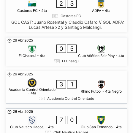
2
3
Castores FC - 4ta
ADFA - 4ta
Castores FC
GOL CAST: Juano Rosental y Claudio Cafaro // GOL ADFA:
Lucas Artese x2 y Santiago Malcangi.
26 Abr 2025
0
5
El Chasqui - 4ta
Club Atlético Fair Play - 4ta
El Chasqui
26 Abr 2025
3
1
Academia Control Orientado
Rhino Futbol - 4ta Negro
- 4ta
Academia Control Orientado
26 Abr 2025
7
0
Club Nautico Hacoaj - 4ta
Club San Fernando - 4ta
Club Nautico Hacoaj