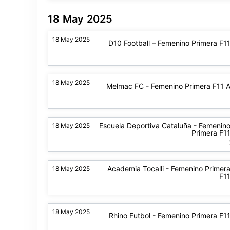
18 May 2025
18 May 2025
D10 Football – Femenino Primera F1
18 May 2025
Melmac FC - Femenino Primera F11 
Escuela Deportiva Cataluña - Femenin
18 May 2025
Primera F1
Academia Tocalli - Femenino Primer
18 May 2025
F1
18 May 2025
Rhino Futbol - Femenino Primera F1