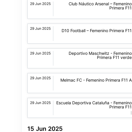
Club Náutico Arsenal – Femenino
29 Jun 2025
Primera F11
29 Jun 2025
D10 Football – Femenino Primera F11
Deportivo Maschwitz - Femenino
29 Jun 2025
Primera F11 verde
29 Jun 2025
Melmac FC - Femenino Primera F11 A
Escuela Deportiva Cataluña - Femenino
29 Jun 2025
Primera F11
15 Jun 2025