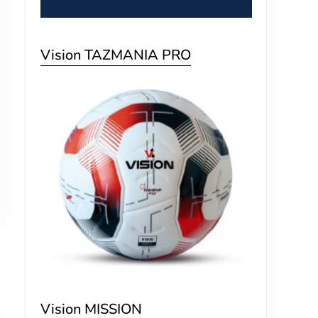
Vision TAZMANIA PRO
Vision MISSION