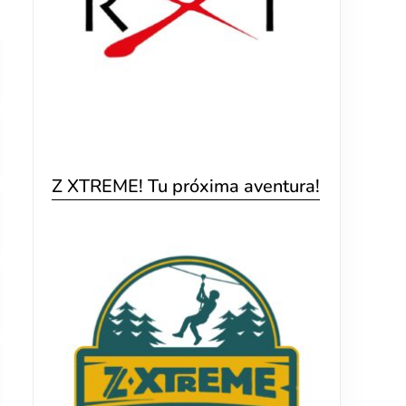
Z XTREME! Tu próxima aventura!