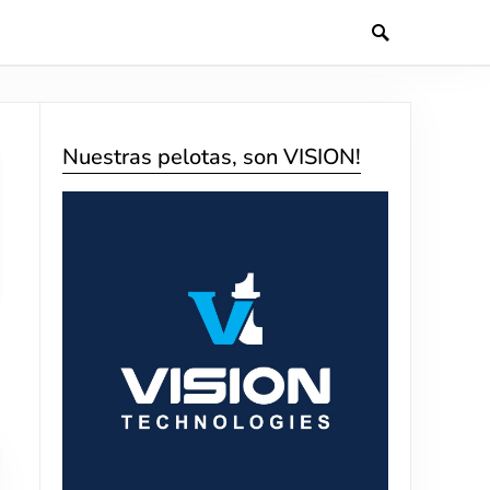
Nuestras pelotas, son VISION!