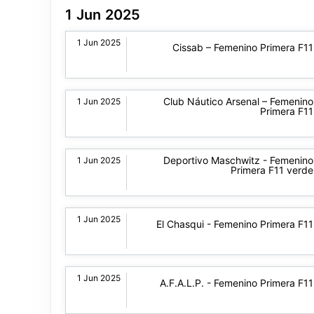
1 Jun 2025
1 Jun 2025
Cissab – Femenino Primera F11
Club Náutico Arsenal – Femenino
1 Jun 2025
Primera F11
Deportivo Maschwitz - Femenino
1 Jun 2025
Primera F11 verde
1 Jun 2025
El Chasqui - Femenino Primera F11
1 Jun 2025
A.F.A.L.P. - Femenino Primera F11