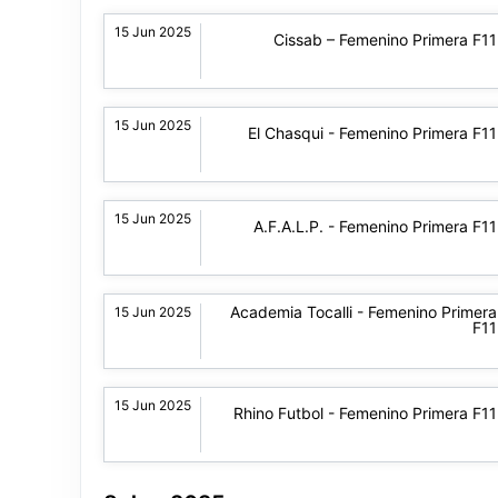
15 Jun 2025
Cissab – Femenino Primera F11
15 Jun 2025
El Chasqui - Femenino Primera F11
15 Jun 2025
A.F.A.L.P. - Femenino Primera F11
Academia Tocalli - Femenino Primera
15 Jun 2025
F11
15 Jun 2025
Rhino Futbol - Femenino Primera F11