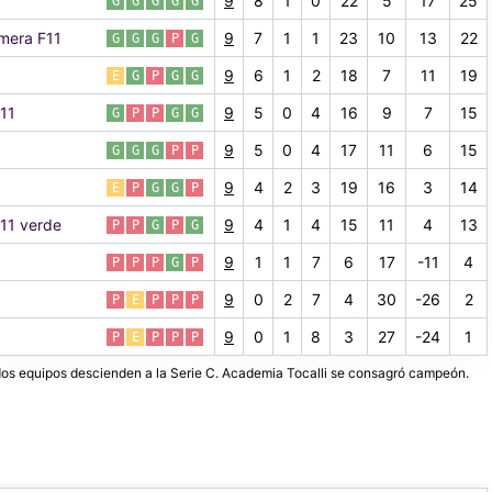
9
8
1
0
22
5
17
25
G
G
G
G
G
imera F11
9
7
1
1
23
10
13
22
G
G
G
P
G
9
6
1
2
18
7
11
19
E
G
P
G
G
F11
9
5
0
4
16
9
7
15
G
P
P
G
G
9
5
0
4
17
11
6
15
G
G
G
P
P
9
4
2
3
19
16
3
14
E
P
G
G
P
11 verde
9
4
1
4
15
11
4
13
P
P
G
P
G
9
1
1
7
6
17
-11
4
P
P
P
G
P
9
0
2
7
4
30
-26
2
P
E
P
P
P
9
0
1
8
3
27
-24
1
P
E
P
P
P
s dos equipos descienden a la Serie C. Academia Tocalli se consagró campeón.