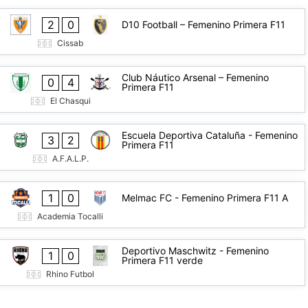
2
0
D10 Football – Femenino Primera F11
Cissab
Club Náutico Arsenal – Femenino
0
4
Primera F11
El Chasqui
Escuela Deportiva Cataluña - Femenino
3
2
Primera F11
A.F.A.L.P.
1
0
Melmac FC - Femenino Primera F11 A
Academia Tocalli
Deportivo Maschwitz - Femenino
1
0
Primera F11 verde
Rhino Futbol