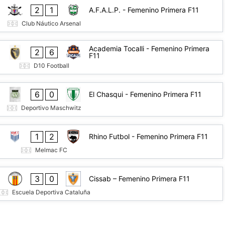
2
1
A.F.A.L.P. - Femenino Primera F11
Club Náutico Arsenal
Academia Tocalli - Femenino Primera
2
6
F11
D10 Football
6
0
El Chasqui - Femenino Primera F11
Deportivo Maschwitz
1
2
Rhino Futbol - Femenino Primera F11
Melmac FC
3
0
Cissab – Femenino Primera F11
Escuela Deportiva Cataluña