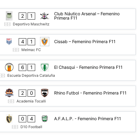
Club Náutico Arsenal – Femenino
2
1
Primera F11
Deportivo Maschwitz
4
1
Cissab – Femenino Primera F11
Melmac FC
6
1
El Chasqui - Femenino Primera F11
Escuela Deportiva Cataluña
2
0
Rhino Futbol - Femenino Primera F11
Academia Tocalli
0
4
A.F.A.L.P. - Femenino Primera F11
D10 Football