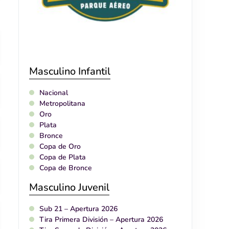
Masculino Infantil
Nacional
Metropolitana
Oro
Plata
Bronce
Copa de Oro
Copa de Plata
Copa de Bronce
Masculino Juvenil
Sub 21 – Apertura 2026
Tira Primera División – Apertura 2026