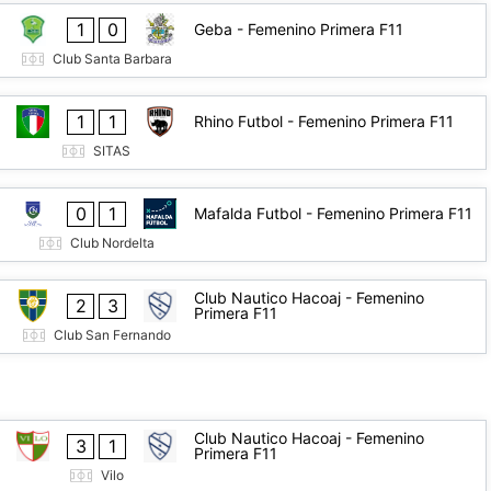
1
0
Geba - Femenino Primera F11
Club Santa Barbara
1
1
Rhino Futbol - Femenino Primera F11
SITAS
0
1
Mafalda Futbol - Femenino Primera F11
Club Nordelta
Club Nautico Hacoaj - Femenino
2
3
Primera F11
Club San Fernando
Club Nautico Hacoaj - Femenino
3
1
Primera F11
Vilo