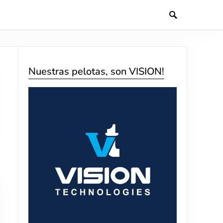
Nuestras pelotas, son VISION!