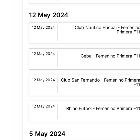
12 May 2024
Club Nautico Hacoaj - Femenin
12 May 2024
Primera F1
12 May 2024
Geba - Femenino Primera F1
Club San Fernando - Femenino Primer
12 May 2024
F1
12 May 2024
Rhino Futbol - Femenino Primera F1
5 May 2024