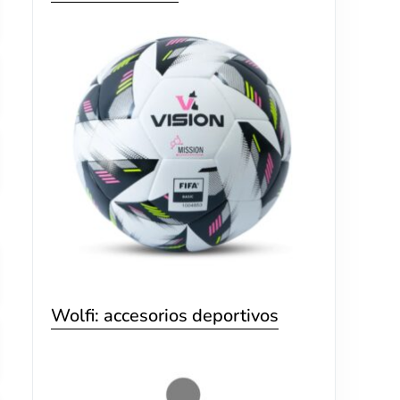
Wolfi: accesorios deportivos