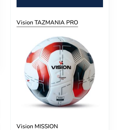
Vision TAZMANIA PRO
Vision MISSION