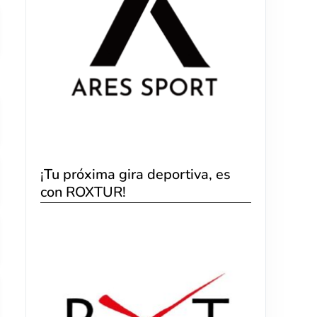
¡Tu próxima gira deportiva, es
con ROXTUR!