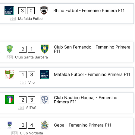
3
0
Rhino Futbol - Femenino Primera F11
Mafalda Futbol
o
Club San Fernando - Femenino Primera
2
1
A
F11
Club Santa Barbara
1
3
1
Mafalda Futbol - Femenino Primera F11
Vilo
Club Nautico Hacoaj - Femenino
2
3
A
Primera F11
SITAS
1
0
4
Geba - Femenino Primera F11
A
Club Nordelta