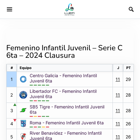
Femenino Infantil Juvenil – Serie C
6ta – 2024 Clausura
#
Equipo
J
PT
Centro Galicia - Femenino Infantil
1
11
29
Juvenil 6ta
Libertador FC - Femenino Infantil
2
11
28
Juvenil 6ta
▲
SB5 Tigre - Femenino Infantil Juvenil
3
11
28
6ta
▼
Roma - Femenino Infantil Juvenil 6ta
4
11
26
River Benavidez - Femenino Infantil
5
11
26
Juvenil 6ta