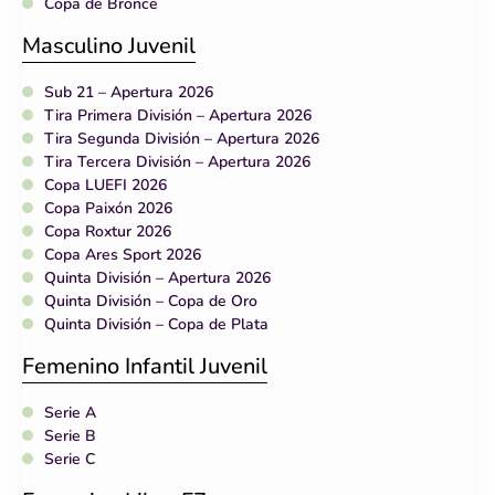
Copa de Bronce
Masculino Juvenil
Sub 21 – Apertura 2026
Tira Primera División – Apertura 2026
Tira Segunda División – Apertura 2026
Tira Tercera División – Apertura 2026
Copa LUEFI 2026
Copa Paixón 2026
Copa Roxtur 2026
Copa Ares Sport 2026
Quinta División – Apertura 2026
Quinta División – Copa de Oro
Quinta División – Copa de Plata
Femenino Infantil Juvenil
Serie A
Serie B
Serie C