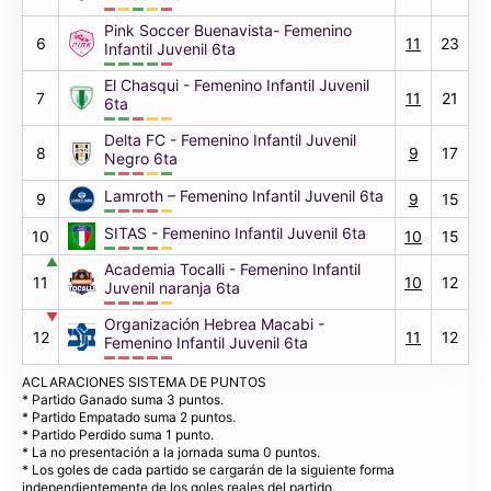
Pink Soccer Buenavista- Femenino
6
11
23
Infantil Juvenil 6ta
El Chasqui - Femenino Infantil Juvenil
7
11
21
6ta
Delta FC - Femenino Infantil Juvenil
8
9
17
Negro 6ta
Lamroth – Femenino Infantil Juvenil 6ta
9
9
15
SITAS - Femenino Infantil Juvenil 6ta
10
10
15
▲
Academia Tocalli - Femenino Infantil
11
10
12
Juvenil naranja 6ta
▼
Organización Hebrea Macabi -
12
11
12
Femenino Infantil Juvenil 6ta
ACLARACIONES SISTEMA DE PUNTOS
* Partido Ganado suma 3 puntos.
* Partido Empatado suma 2 puntos.
* Partido Perdido suma 1 punto.
* La no presentación a la jornada suma 0 puntos.
* Los goles de cada partido se cargarán de la siguiente forma
independientemente de los goles reales del partido.