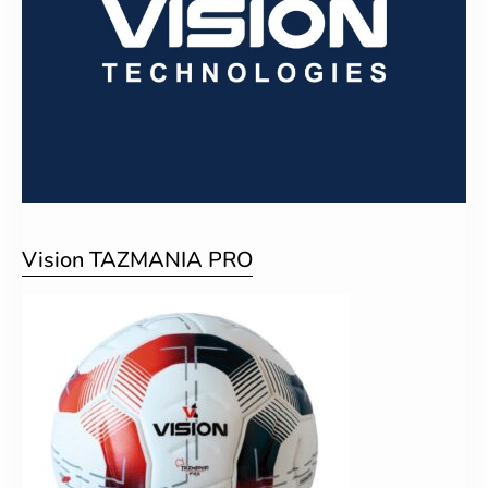
Vision TAZMANIA PRO