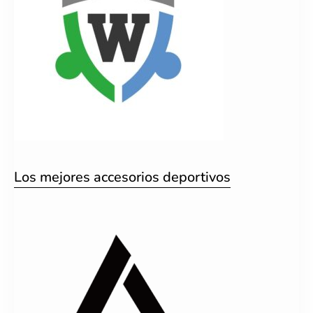
Los mejores accesorios deportivos