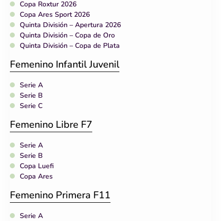
Copa Roxtur 2026
Copa Ares Sport 2026
Quinta División – Apertura 2026
Quinta División – Copa de Oro
Quinta División – Copa de Plata
Femenino Infantil Juvenil
Serie A
Serie B
Serie C
Femenino Libre F7
Serie A
Serie B
Copa Luefi
Copa Ares
Femenino Primera F11
Serie A