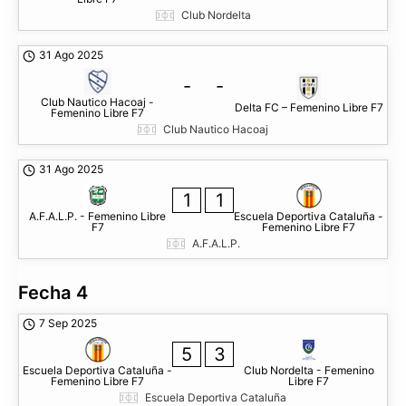
Club Nordelta
31 Ago 2025
-
-
Club Nautico Hacoaj -
Delta FC – Femenino Libre F7
Femenino Libre F7
Club Nautico Hacoaj
31 Ago 2025
1
1
A.F.A.L.P. - Femenino Libre
Escuela Deportiva Cataluña -
F7
Femenino Libre F7
A.F.A.L.P.
Fecha 4
7 Sep 2025
5
3
Escuela Deportiva Cataluña -
Club Nordelta - Femenino
Femenino Libre F7
Libre F7
Escuela Deportiva Cataluña