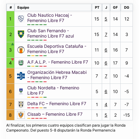
#
Equipo
PT
J
GF
DG
Club Nautico Hacoaj -
1
15
5
14
12
Femenino Libre F7
Club San Fernando -
2
15
7
14
3
Femenino Libre F7 azul
▲
Escuela Deportiva Cataluña -
3
11
6
16
7
Femenino Libre F7
▼
A.F.A.L.P. - Femenino Libre F7
4
10
6
17
9
Organización Hebrea Macabi
5
7
7
10
-4
- Femenino Libre F7
Club Nordelta - Femenino
6
5
6
10
-5
Libre F7
Delta FC – Femenino Libre F7
7
1
4
7
-7
Cissab – Femenino Libre F7
8
1
5
2
-15
Al finalizar, los primeros cuatro equipos clasifican para jugar la Ronda
Campeonato. Del puesto 5-8 disputarán la Ronda Permanencia