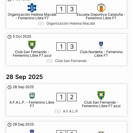
1
3
Organización Hebrea Macabi
Escuela Deportiva Cataluña -
- Femenino Libre F7
Femenino Libre F7
Organización Hebrea Macabi
5 Oct 2025
1
3
Club San Fernando -
Club Nordelta - Femenino
Femenino Libre F7 azul
Libre F7
Club San Fernando
28 Sep 2025
28 Sep 2025
1
2
A.F.A.L.P. - Femenino Libre
Club San Fernando -
F7
Femenino Libre F7 azul
A.F.A.L.P.
28 Sep 2025