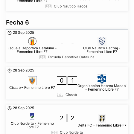
Femenino Libre F7
Club Nautico Hacoaj
Fecha 6
28 Sep 2025
-
-
Escuela Deportiva Cataluña -
Club Nautico Hacoaj -
Femenino Libre F7
Femenino Libre F7
Escuela Deportiva Cataluña
28 Sep 2025
0
1
Organización Hebrea Macabi
Cissab – Femenino Libre F7
- Femenino Libre F7
Cissab
28 Sep 2025
2
2
Club Nordelta - Femenino
Delta FC – Femenino Libre F7
Libre F7
Club Nordelta