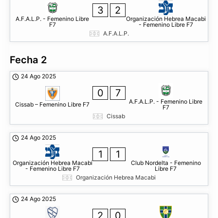
3
2
A.F.A.L.P. - Femenino Libre
Organización Hebrea Macabi
F7
- Femenino Libre F7
A.F.A.L.P.
Fecha 2
24 Ago 2025
0
7
A.F.A.L.P. - Femenino Libre
Cissab – Femenino Libre F7
F7
Cissab
24 Ago 2025
1
1
Organización Hebrea Macabi
Club Nordelta - Femenino
- Femenino Libre F7
Libre F7
Organización Hebrea Macabi
24 Ago 2025
2
0