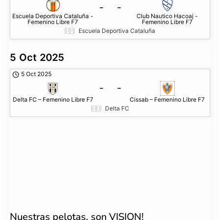
-
-
Escuela Deportiva Cataluña -
Club Nautico Hacoaj -
Femenino Libre F7
Femenino Libre F7
Escuela Deportiva Cataluña
5 Oct 2025
5 Oct 2025
-
-
Delta FC – Femenino Libre F7
Cissab – Femenino Libre F7
Delta FC
Nuestras pelotas, son VISION!