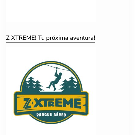
Z XTREME! Tu próxima aventura!