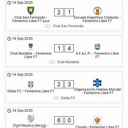
14 Sep 2025
2
1
Club San Fernando -
Escuela Deportiva Cataluña -
Femenino Libre F7 azul
Femenino Libre F7
Club San Fernando
14 Sep 2025
1
4
Club Nordelta - Femenino
A.F.A.L.P. - Femenino Libre
Libre F7
F7
Club Nordelta
14 Sep 2025
2
3
Organización Hebrea Macabi
Delta FC – Femenino Libre F7
- Femenino Libre F7
Delta FC
14 Sep 2025
6
0
Club Nautico Hacoaj -
Cissab – Femenino Libre F7