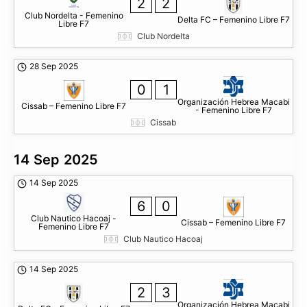
2
2
Club Nordelta - Femenino
Delta FC – Femenino Libre F7
Libre F7
Club Nordelta
28 Sep 2025
0
1
Organización Hebrea Macabi
Cissab – Femenino Libre F7
- Femenino Libre F7
Cissab
14 Sep 2025
14 Sep 2025
6
0
Club Nautico Hacoaj -
Cissab – Femenino Libre F7
Femenino Libre F7
Club Nautico Hacoaj
14 Sep 2025
2
3
Organización Hebrea Macabi