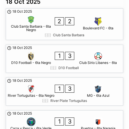
18 Oct 2025
18 Oct 2025
2
2
Club Santa Barbara - 6ta
Boulevard FC - 6ta
Negro
Club Santa Barbara
18 Oct 2025
1
3
D10 Football - 6ta Negro
Club Sirio Libanes - 6ta
D10 Football
18 Oct 2025
1
3
River Tortuguitas - 6ta Negro
MG - 6ta Azul
River Plate Tortuguitas
18 Oct 2025
1
3
Caza y Pesca - 6ta Verde
Puertos - 6ta Naranja