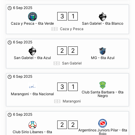
6 Sep 2025
3
1
Caza y Pesca - 6ta Verde
San Gabriel - 6ta Blanco
Caza y Pesca
6 Sep 2025
2
2
San Gabriel - 6ta Azul
MG - 6ta Azul
San Gabriel
6 Sep 2025
3
1
Club Santa Barbara - 6ta
Marangoni - 6ta Nacional
Negro
Marangoni
6 Sep 2025
2
2
Argentinos Juniors Pilar - 6ta
Club Sirio Libanes - 6ta
Rojo