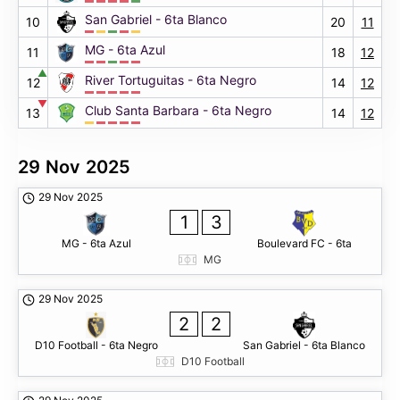
San Gabriel - 6ta Blanco
10
20
11
MG - 6ta Azul
11
18
12
▲
River Tortuguitas - 6ta Negro
12
14
12
▼
Club Santa Barbara - 6ta Negro
13
14
12
29 Nov 2025
29 Nov 2025
1
3
MG - 6ta Azul
Boulevard FC - 6ta
MG
29 Nov 2025
2
2
D10 Football - 6ta Negro
San Gabriel - 6ta Blanco
D10 Football