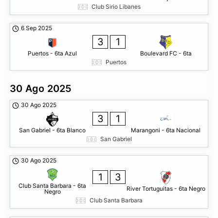
Club Sirio Libanes
6 Sep 2025
3
1
Puertos - 6ta Azul
Boulevard FC - 6ta
Puertos
30 Ago 2025
30 Ago 2025
3
1
San Gabriel - 6ta Blanco
Marangoni - 6ta Nacional
San Gabriel
30 Ago 2025
1
3
Club Santa Barbara - 6ta
River Tortuguitas - 6ta Negro
Negro
Club Santa Barbara