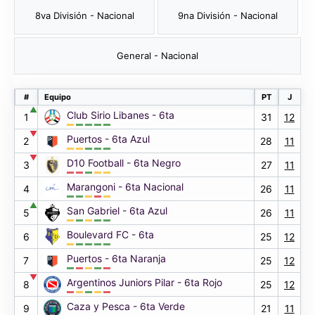
8va División - Nacional
9na División - Nacional
General - Nacional
#
Equipo
PT
J
▲
Club Sirio Libanes - 6ta
1
31
12
▼
Puertos - 6ta Azul
2
28
11
▼
D10 Football - 6ta Negro
3
27
11
Marangoni - 6ta Nacional
4
26
11
▲
San Gabriel - 6ta Azul
5
26
11
Boulevard FC - 6ta
6
25
12
Puertos - 6ta Naranja
7
25
12
▼
Argentinos Juniors Pilar - 6ta Rojo
8
25
12
Caza y Pesca - 6ta Verde
9
21
11