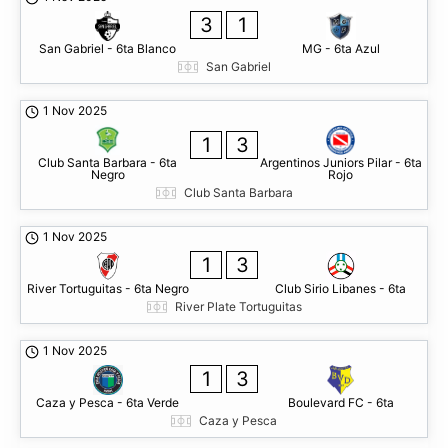
3
1
San Gabriel - 6ta Blanco
MG - 6ta Azul
San Gabriel
1 Nov 2025
1
3
Club Santa Barbara - 6ta
Argentinos Juniors Pilar - 6ta
Negro
Rojo
Club Santa Barbara
1 Nov 2025
1
3
River Tortuguitas - 6ta Negro
Club Sirio Libanes - 6ta
River Plate Tortuguitas
1 Nov 2025
1
3
Caza y Pesca - 6ta Verde
Boulevard FC - 6ta
Caza y Pesca