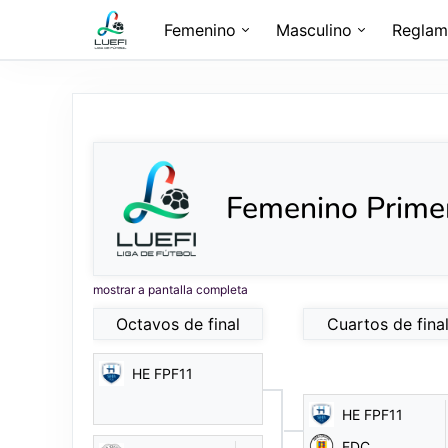
Femenino
Masculino
Reglam
Femenino Primer
mostrar a pantalla completa
Octavos de final
Cuartos de fina
HE FPF11
HE FPF11
EDC