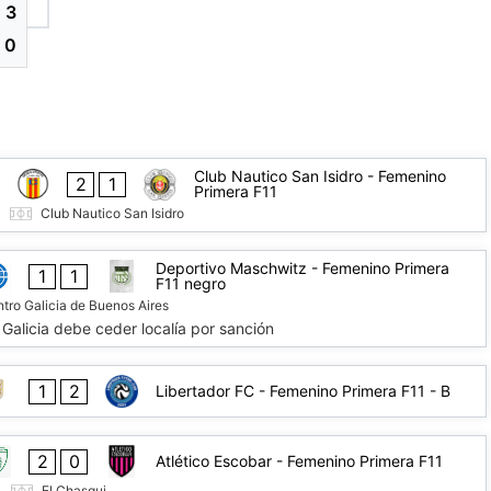
3
0
Club Nautico San Isidro - Femenino
2
1
Primera F11
Club Nautico San Isidro
Deportivo Maschwitz - Femenino Primera
1
1
F11 negro
tro Galicia de Buenos Aires
Galicia debe ceder localía por sanción
1
2
Libertador FC - Femenino Primera F11 - B
2
0
Atlético Escobar - Femenino Primera F11
El Chasqui