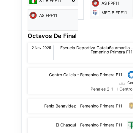
0
ST B FPF11
AS FPF11
MFC B FPF11
AS FPF11
Octavos De Final
Escuela Deportiva Cataluña amarillo -
2 Nov 2025
Femenino Primera F11
Centro Galicia - Femenino Primera F11
Cen
Penales 2-1
Centro 
Fenix Benavidez - Femenino Primera F11
El Chasqui - Femenino Primera F11