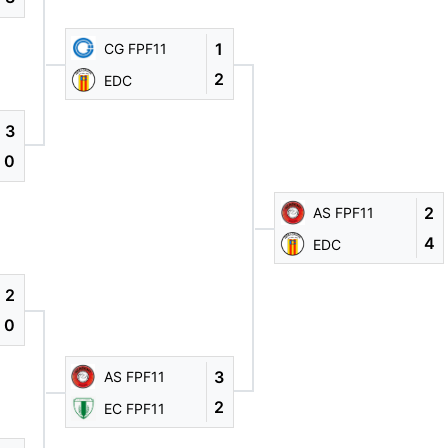
1
CG FPF11
2
EDC
3
0
2
AS FPF11
4
EDC
2
0
3
AS FPF11
2
EC FPF11