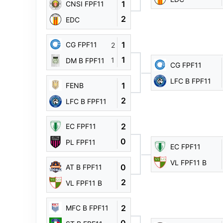
1
CNSI FPF11
2
EDC
1
CG FPF11
2
1
1
DM B FPF11
CG FPF11
LFC B FPF11
1
FENB
2
LFC B FPF11
2
EC FPF11
0
PL FPF11
EC FPF11
VL FPF11 B
0
AT B FPF11
2
VL FPF11 B
2
MFC B FPF11