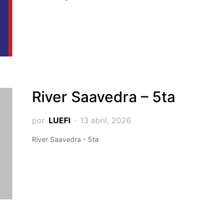
River Saavedra – 5ta
por
LUEFI
13 abril, 2026
River Saavedra - 5ta