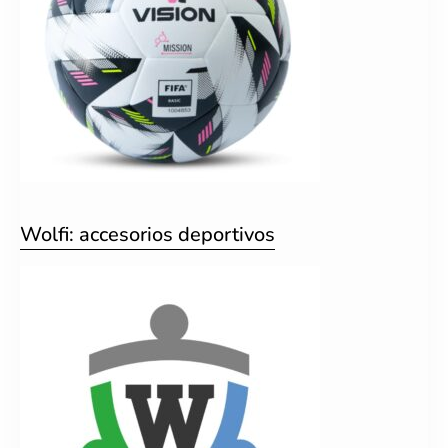
Wolfi: accesorios deportivos