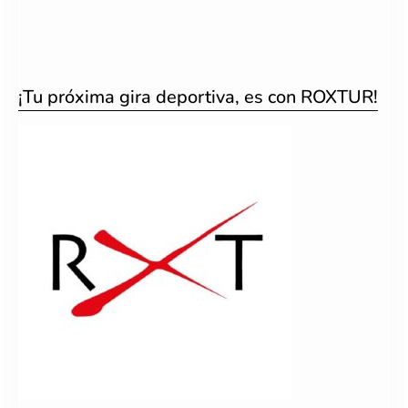
¡Tu próxima gira deportiva, es con ROXTUR!