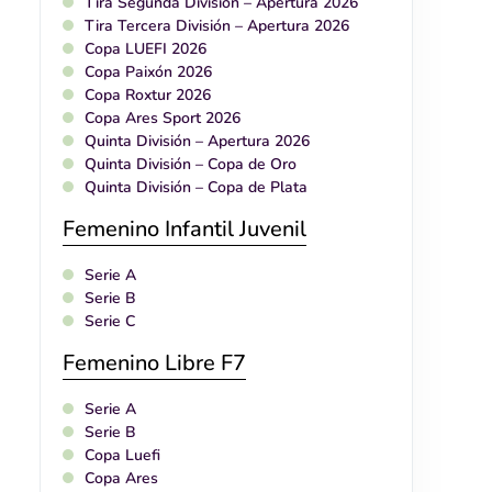
Tira Segunda División – Apertura 2026
Tira Tercera División – Apertura 2026
Copa LUEFI 2026
Copa Paixón 2026
Copa Roxtur 2026
Copa Ares Sport 2026
Quinta División – Apertura 2026
Quinta División – Copa de Oro
Quinta División – Copa de Plata
Femenino Infantil Juvenil
Serie A
Serie B
Serie C
Femenino Libre F7
Serie A
Serie B
Copa Luefi
Copa Ares