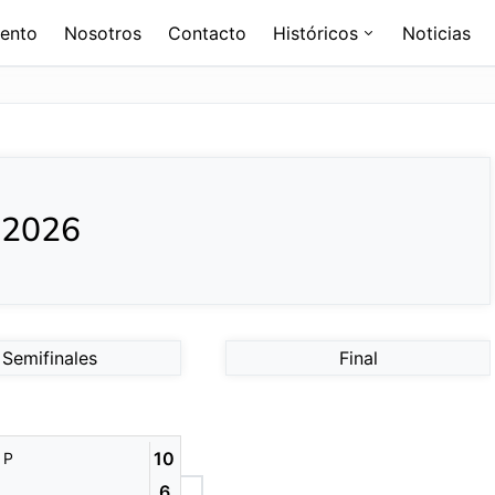
ento
Nosotros
Contacto
Históricos
Noticias
 2026
Semifinales
Final
10
 P
6