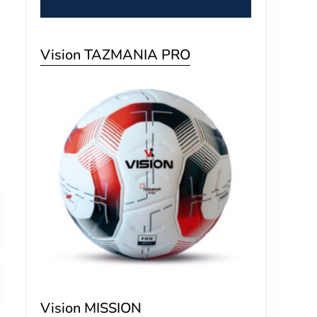
Vision TAZMANIA PRO
Vision MISSION