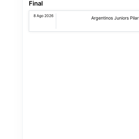
Final
8 Ago 2026
Argentinos Juniors Pilar