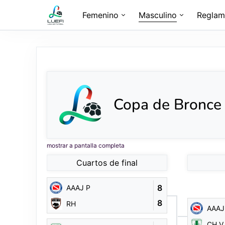
Femenino
Masculino
Reglam
Copa de Bronce
mostrar a pantalla completa
Cuartos de final
8
AAAJ P
8
RH
AAAJ
CH V