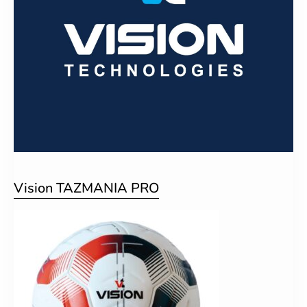
Vision TAZMANIA PRO