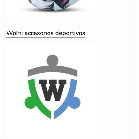
Wolfi: accesorios deportivos