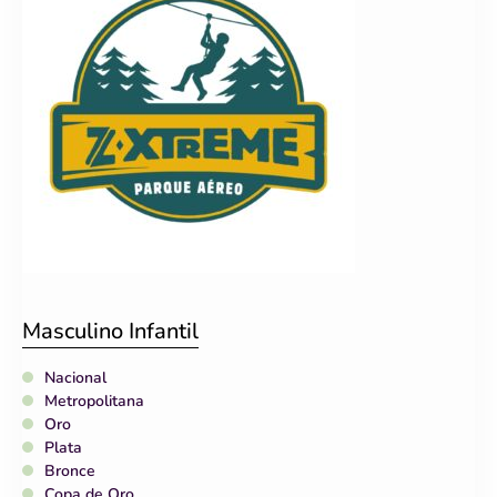
Masculino Infantil
Nacional
Metropolitana
Oro
Plata
Bronce
Copa de Oro