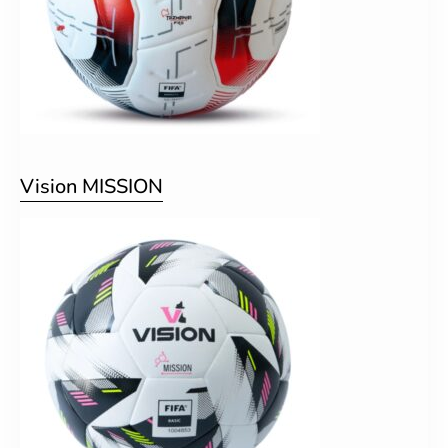
Vision MISSION