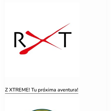
Z XTREME! Tu próxima aventura!