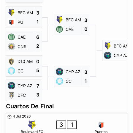
3
BFC AM
3
BFC AM
1
PU
0
CAE
6
CAE
2
BFC AM
CNSI
CYP AZ
0
D10 AM
5
CC
3
CYP AZ
1
CC
7
CYP AZ
3
DFC
Cuartos De Final
4 Jul 2026
3
1
Boulevard FC
Puertos