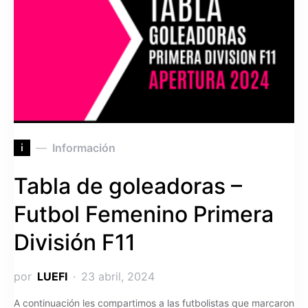
i
Información
Tabla de goleadoras –
Futbol Femenino Primera
División F11
por
LUEFI
23 abril, 2024
A continuación les compartimos a las futbolistas que marcaron