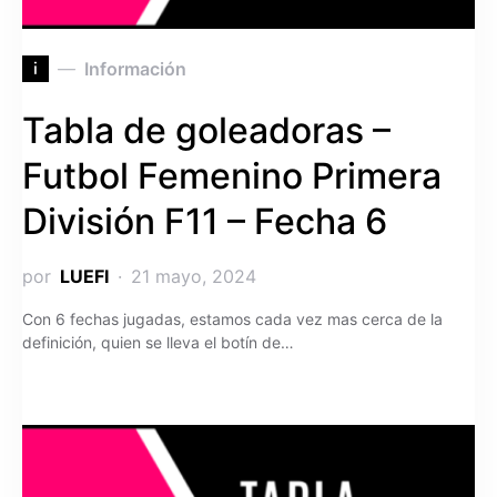
i
Información
Tabla de goleadoras –
Futbol Femenino Primera
División F11 – Fecha 6
por
LUEFI
21 mayo, 2024
Con 6 fechas jugadas, estamos cada vez mas cerca de la
definición, quien se lleva el botín de…