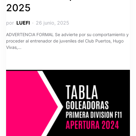
2025
por
LUEFI
26 junio, 2025
ADVERTENCIA FORMAL Se advierte por su comportamiento y
proceder al entrenador de juveniles del Club Puertos, Hugo
Vivas,…