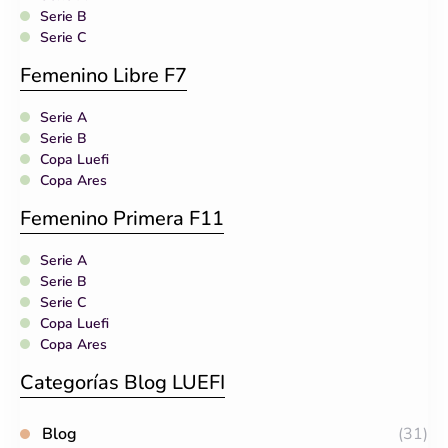
Serie B
Serie C
Femenino Libre F7
Serie A
Serie B
Copa Luefi
Copa Ares
Femenino Primera F11
Serie A
Serie B
Serie C
Copa Luefi
Copa Ares
Categorías Blog LUEFI
Blog
(31)