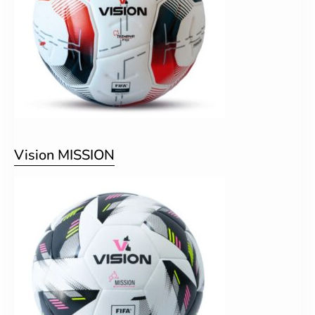
Vision MISSION