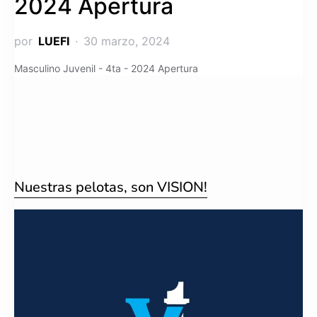
2024 Apertura
por
LUEFI
30 marzo, 2024
Masculino Juvenil - 4ta - 2024 Apertura
Nuestras pelotas, son VISION!