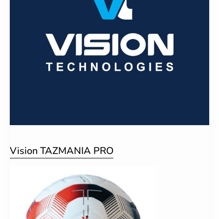
Vision TAZMANIA PRO