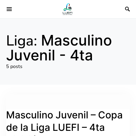
Liga:
Masculino
Juvenil - 4ta
5 posts
Masculino Juvenil – Copa
de la Liga LUEFI – 4ta