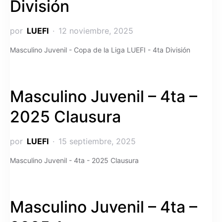
División
por
LUEFI
12 noviembre, 2025
Masculino Juvenil - Copa de la Liga LUEFI - 4ta División
Masculino Juvenil – 4ta –
2025 Clausura
por
LUEFI
15 septiembre, 2025
Masculino Juvenil - 4ta - 2025 Clausura
Masculino Juvenil – 4ta –