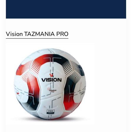
Vision TAZMANIA PRO