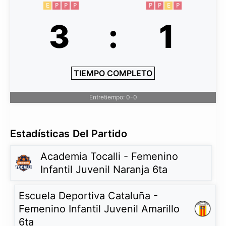
E
P
P
P
P
P
E
P
3
:
1
TIEMPO COMPLETO
Entretiempo: 0-0
Estadísticas Del Partido
Academia Tocalli - Femenino
Infantil Juvenil Naranja 6ta
Escuela Deportiva Cataluña -
Femenino Infantil Juvenil Amarillo
6ta