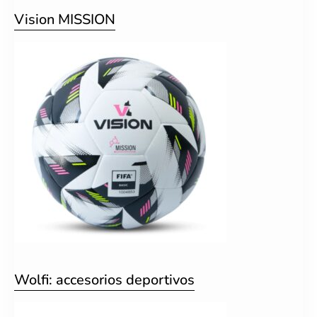
Vision MISSION
Wolfi: accesorios deportivos