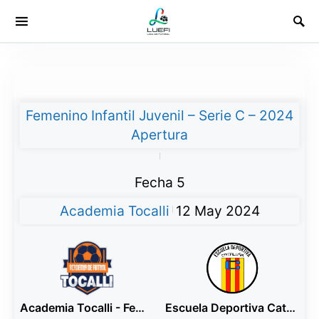
Femenino Infantil Juvenil – Serie C – 2024
Apertura
|
Fecha 5
Academia Tocalli
12 May 2024
|
Academia Tocalli - Femenino Infantil Juvenil naranja 6ta
Escuela Deportiva Cataluña - Femenino Infantil Juvenil amarillo 6ta