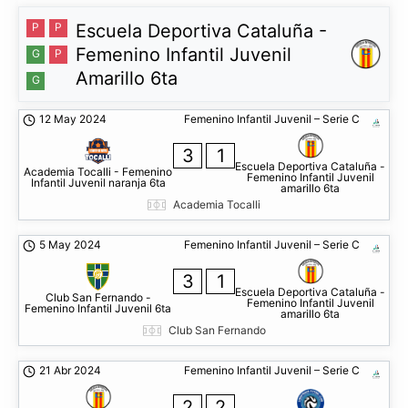
Escuela Deportiva Cataluña -
P
P
Femenino Infantil Juvenil
G
P
Amarillo 6ta
G
12 May 2024
Femenino Infantil Juvenil – Serie C
3
1
Escuela Deportiva Cataluña -
Academia Tocalli - Femenino
Femenino Infantil Juvenil
Infantil Juvenil naranja 6ta
amarillo 6ta
Academia Tocalli
5 May 2024
Femenino Infantil Juvenil – Serie C
3
1
Escuela Deportiva Cataluña -
Club San Fernando -
Femenino Infantil Juvenil
Femenino Infantil Juvenil 6ta
amarillo 6ta
Club San Fernando
21 Abr 2024
Femenino Infantil Juvenil – Serie C
2
2