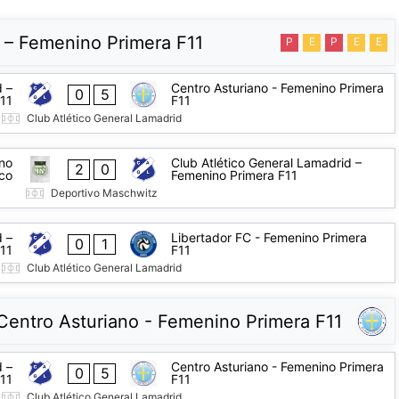
d – Femenino Primera F11
P
E
P
E
E
d –
Centro Asturiano - Femenino Primera
0
5
11
F11
Club Atlético General Lamadrid
no
Club Atlético General Lamadrid –
2
0
nco
Femenino Primera F11
Deportivo Maschwitz
d –
Libertador FC - Femenino Primera
0
1
11
F11
Club Atlético General Lamadrid
Centro Asturiano - Femenino Primera F11
d –
Centro Asturiano - Femenino Primera
0
5
11
F11
Club Atlético General Lamadrid