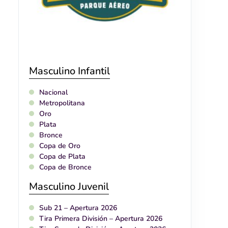
Masculino Infantil
Nacional
Metropolitana
Oro
Plata
Bronce
Copa de Oro
Copa de Plata
Copa de Bronce
Masculino Juvenil
Sub 21 – Apertura 2026
Tira Primera División – Apertura 2026