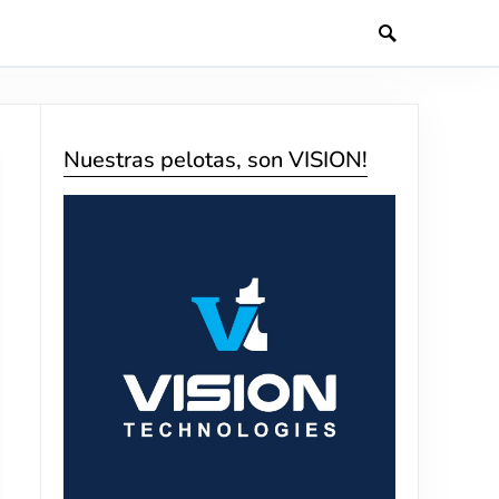
Nuestras pelotas, son VISION!