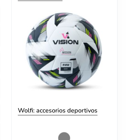
Wolfi: accesorios deportivos