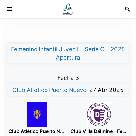
Femenino Infantil Juvenil – Serie C – 2025
Apertura
|
Fecha 3
Club Atletico Puerto Nuevo
27 Abr 2025
|
Club Atlético Puerto Nuevo - Femenino Infantil Juvenil 7ma
Club Villa Dálmine - Femenino Infantil Juvenil 7ma