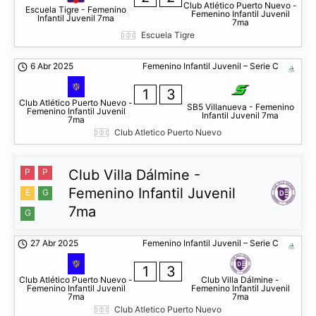
Club Atlético Puerto Nuevo -
Escuela Tigre - Femenino
Femenino Infantil Juvenil
Infantil Juvenil 7ma
7ma
Escuela Tigre
6 Abr 2025
Femenino Infantil Juvenil – Serie C
1
3
Club Atlético Puerto Nuevo -
SB5 Villanueva - Femenino
Femenino Infantil Juvenil
Infantil Juvenil 7ma
7ma
Club Atletico Puerto Nuevo
Club Villa Dálmine -
P
P
Femenino Infantil Juvenil
E
G
7ma
G
27 Abr 2025
Femenino Infantil Juvenil – Serie C
1
3
Club Atlético Puerto Nuevo -
Club Villa Dálmine -
Femenino Infantil Juvenil
Femenino Infantil Juvenil
7ma
7ma
Club Atletico Puerto Nuevo