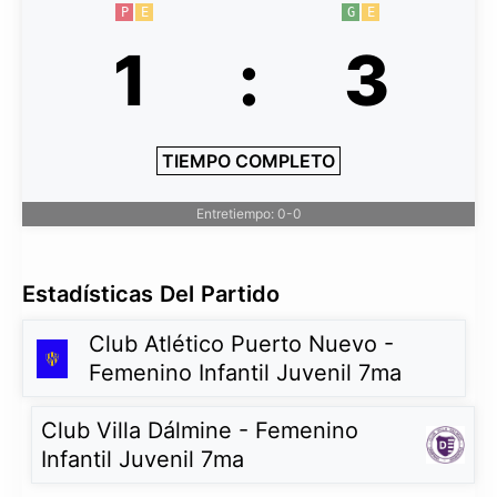
P
E
G
E
1
:
3
TIEMPO COMPLETO
Entretiempo: 0-0
Estadísticas Del Partido
Club Atlético Puerto Nuevo -
Femenino Infantil Juvenil 7ma
Club Villa Dálmine - Femenino
Infantil Juvenil 7ma