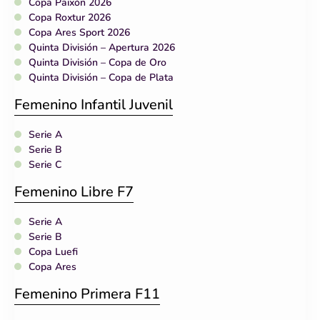
Copa Paixón 2026
Copa Roxtur 2026
Copa Ares Sport 2026
Quinta División – Apertura 2026
Quinta División – Copa de Oro
Quinta División – Copa de Plata
Femenino Infantil Juvenil
Serie A
Serie B
Serie C
Femenino Libre F7
Serie A
Serie B
Copa Luefi
Copa Ares
Femenino Primera F11