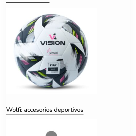
Wolfi: accesorios deportivos