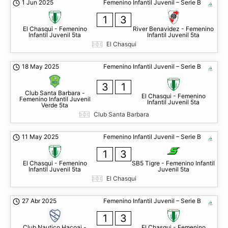
1 Jun 2025
Femenino Infantil Juvenil – Serie B
1
3
El Chasqui - Femenino
River Benavidez - Femenino
Infantil Juvenil 5ta
Infantil Juvenil 5ta
El Chasqui
18 May 2025
Femenino Infantil Juvenil – Serie B
3
1
Club Santa Barbara -
El Chasqui - Femenino
Femenino Infantil Juvenil
Infantil Juvenil 5ta
Verde 5ta
Club Santa Barbara
11 May 2025
Femenino Infantil Juvenil – Serie B
1
3
El Chasqui - Femenino
SB5 Tigre - Femenino Infantil
Infantil Juvenil 5ta
Juvenil 5ta
El Chasqui
27 Abr 2025
Femenino Infantil Juvenil – Serie B
1
3
Club Nautico Hacoaj -
El Chasqui - Femenino