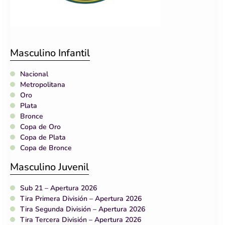
Masculino Infantil
Nacional
Metropolitana
Oro
Plata
Bronce
Copa de Oro
Copa de Plata
Copa de Bronce
Masculino Juvenil
Sub 21 – Apertura 2026
Tira Primera División – Apertura 2026
Tira Segunda División – Apertura 2026
Tira Tercera División – Apertura 2026