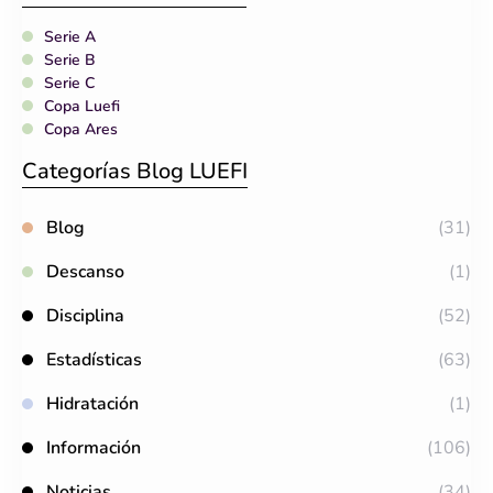
Serie A
Serie B
Serie C
Copa Luefi
Copa Ares
Categorías Blog LUEFI
Blog
(31)
Descanso
(1)
Disciplina
(52)
Estadísticas
(63)
Hidratación
(1)
Información
(106)
Noticias
(34)