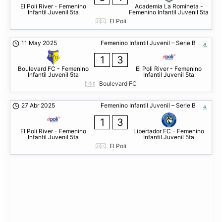
El Poli River - Femenino
Academia La Romineta -
Infantil Juvenil 5ta
Femenino Infantil Juvenil 5ta
El Poli
11 May 2025
Femenino Infantil Juvenil – Serie B
1
3
Boulevard FC - Femenino
El Poli River - Femenino
Infantil Juvenil 5ta
Infantil Juvenil 5ta
Boulevard FC
27 Abr 2025
Femenino Infantil Juvenil – Serie B
1
3
El Poli River - Femenino
Libertador FC - Femenino
Infantil Juvenil 5ta
Infantil Juvenil 5ta
El Poli