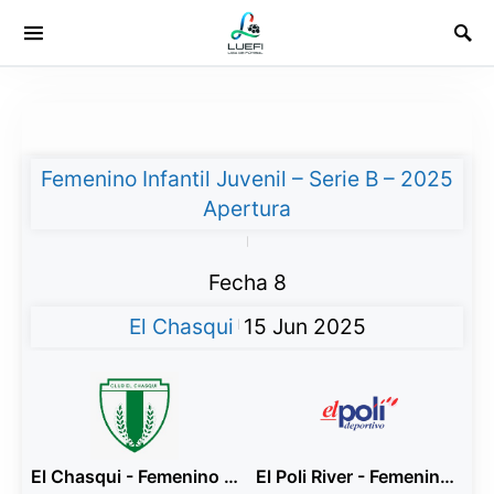
Femenino Infantil Juvenil – Serie B – 2025
Apertura
|
Fecha 8
El Chasqui
15 Jun 2025
|
El Chasqui - Femenino Infantil Juvenil 5ta
El Poli River - Femenino Infantil Juvenil 5ta