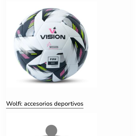
Wolfi: accesorios deportivos