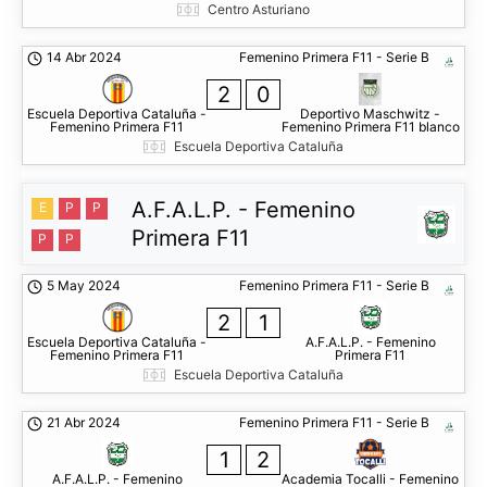
Centro Asturiano
14 Abr 2024
Femenino Primera F11 - Serie B
2
0
Escuela Deportiva Cataluña -
Deportivo Maschwitz -
Femenino Primera F11
Femenino Primera F11 blanco
Escuela Deportiva Cataluña
A.F.A.L.P. - Femenino
E
P
P
Primera F11
P
P
5 May 2024
Femenino Primera F11 - Serie B
2
1
Escuela Deportiva Cataluña -
A.F.A.L.P. - Femenino
Femenino Primera F11
Primera F11
Escuela Deportiva Cataluña
21 Abr 2024
Femenino Primera F11 - Serie B
1
2
A.F.A.L.P. - Femenino
Academia Tocalli - Femenino