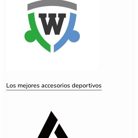
Los mejores accesorios deportivos