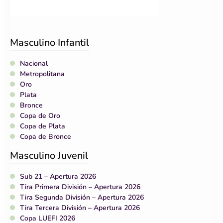
Masculino Infantil
Nacional
Metropolitana
Oro
Plata
Bronce
Copa de Oro
Copa de Plata
Copa de Bronce
Masculino Juvenil
Sub 21 – Apertura 2026
Tira Primera División – Apertura 2026
Tira Segunda División – Apertura 2026
Tira Tercera División – Apertura 2026
Copa LUEFI 2026