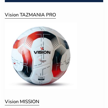
Vision TAZMANIA PRO
Vision MISSION