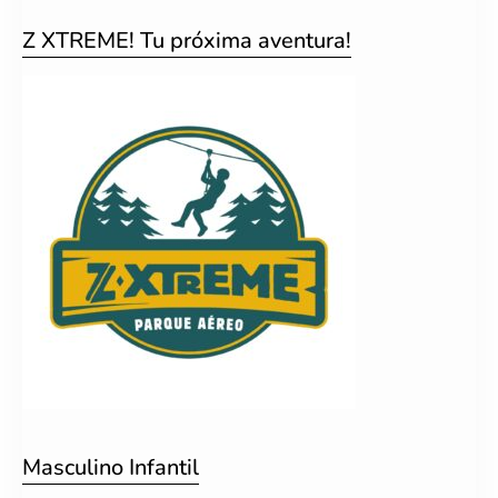
Z XTREME! Tu próxima aventura!
Masculino Infantil