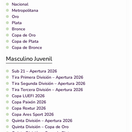
Nacional
Metropolitana
Oro
Plata
Bronce
Copa de Oro
Copa de Plata
Copa de Bronce
Masculino Juvenil
Sub 21 – Apertura 2026
Tira Primera División – Apertura 2026
Tira Segunda División – Apertura 2026
Tira Tercera División – Apertura 2026
Copa LUEFI 2026
Copa Paixón 2026
Copa Roxtur 2026
Copa Ares Sport 2026
Quinta División – Apertura 2026
Quinta División – Copa de Oro