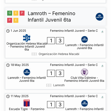
Lamroth – Femenino
G
E
P
Infantil Juvenil 6ta
P
E
1 Jun 2025
Femenino Infantil Juvenil – Serie C
1
3
Organización Hebrea Macabi
Lamroth – Femenino Infantil
- Femenino Infantil Juvenil
Juvenil 6ta
6ta
Organización Hebrea Macabi
18 May 2025
Femenino Infantil Juvenil – Serie C
1
3
Lamroth – Femenino Infantil
Club Villa Dálmine -
Juvenil 6ta
Femenino Infantil Juvenil 6ta
Lamroth
11 May 2025
Femenino Infantil Juvenil – Serie C
1
3
Escuela Tigre - Femenino
Lamroth – Femenino Infantil