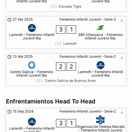
Infantil Juvenil 6ta
Juvenil 6ta
Escuela Tigre
27 Abr 2025
Femenino Infantil Juvenil – Serie C
3
1
Lamroth – Femenino Infantil
SB5 Villanueva - Femenino
Juvenil 6ta
Infantil Juvenil 6ta
Lamroth
13 Abr 2025
Femenino Infantil Juvenil – Serie C
2
2
Centro Galicia - Femenino
Lamroth – Femenino Infantil
Infantil Juvenil 6ta
Juvenil 6ta
Centro Galicia de Buenos Aires
Enfrentamientos Head To Head
15 Sep 2024
Femenino Infantil Juvenil – Serie C
3
1
Organización Hebrea Macabi
Lamroth – Femenino Infantil
- Femenino Infantil Juvenil
Juvenil 6ta