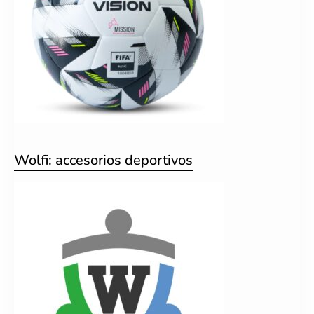
Wolfi: accesorios deportivos