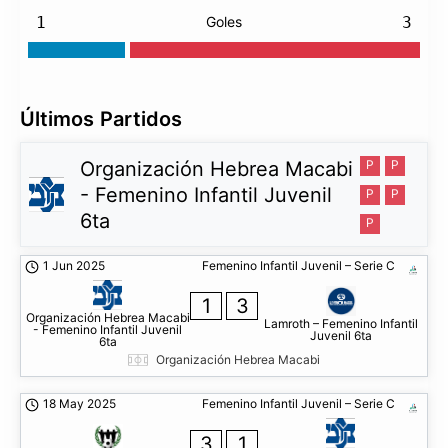
1
Goles
3
Últimos Partidos
Organización Hebrea Macabi
P
P
- Femenino Infantil Juvenil
P
P
6ta
P
1 Jun 2025
Femenino Infantil Juvenil – Serie C
1
3
Organización Hebrea Macabi
Lamroth – Femenino Infantil
- Femenino Infantil Juvenil
Juvenil 6ta
6ta
Organización Hebrea Macabi
18 May 2025
Femenino Infantil Juvenil – Serie C
3
1