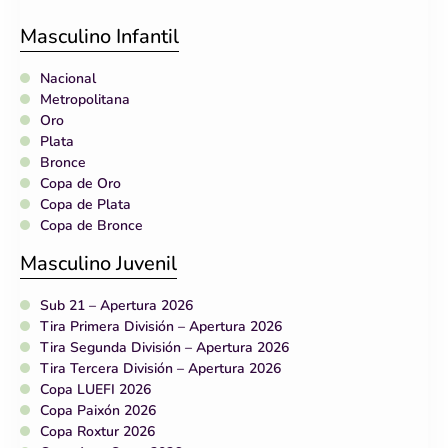
Masculino Infantil
Nacional
Metropolitana
Oro
Plata
Bronce
Copa de Oro
Copa de Plata
Copa de Bronce
Masculino Juvenil
Sub 21 – Apertura 2026
Tira Primera División – Apertura 2026
Tira Segunda División – Apertura 2026
Tira Tercera División – Apertura 2026
Copa LUEFI 2026
Copa Paixón 2026
Copa Roxtur 2026