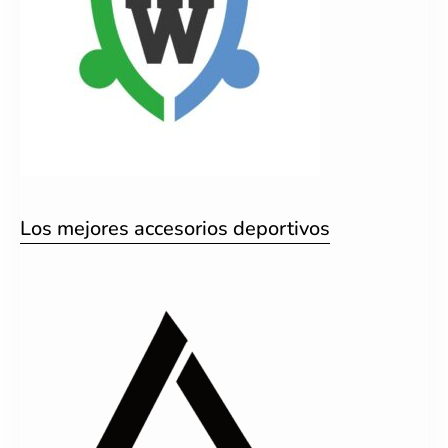
Los mejores accesorios deportivos