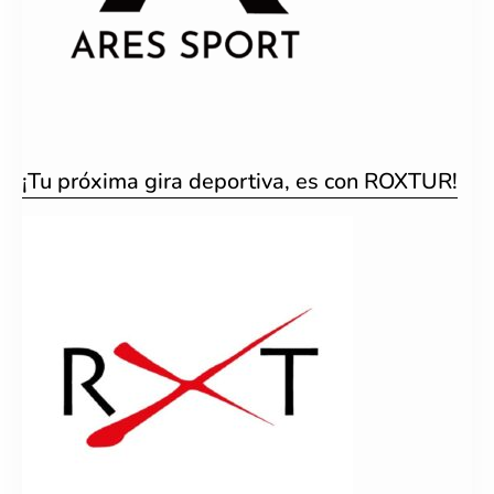
¡Tu próxima gira deportiva, es con ROXTUR!