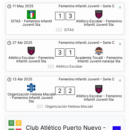
11 May 2025
Femenino Infantil Juvenil – Serie C
1
3
SITAS - Femenino Infantil
Atlético Escobar - Femenino
Juvenil 5ta
Infantil Juvenil 5ta
SITAS
27 Abr 2025
Femenino Infantil Juvenil – Serie C
3
1
Atlético Escobar - Femenino
Academia Tocalli - Femenino
Infantil Juvenil 5ta
Infantil Juvenil naranja 5ta
Atlético Escobar
13 Abr 2025
Femenino Infantil Juvenil – Serie C
2
2
Organización Hebrea Macabi
Atlético Escobar - Femenino
- Femenino Infantil Juvenil
Infantil Juvenil 5ta
5ta
Organización Hebrea Macabi
G
E
Club Atlético Puerto Nuevo -