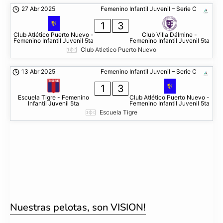
27 Abr 2025
Femenino Infantil Juvenil – Serie C
1
3
Club Atlético Puerto Nuevo -
Club Villa Dálmine -
Femenino Infantil Juvenil 5ta
Femenino Infantil Juvenil 5ta
Club Atletico Puerto Nuevo
13 Abr 2025
Femenino Infantil Juvenil – Serie C
1
3
Escuela Tigre - Femenino
Club Atlético Puerto Nuevo -
Infantil Juvenil 5ta
Femenino Infantil Juvenil 5ta
Escuela Tigre
Nuestras pelotas, son VISION!