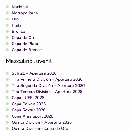
Nacional
Metropolitana
Oro
Plata
Bronce
Copa de Oro
Copa de Plata
Copa de Bronce
Masculino Juvenil
Sub 21 – Apertura 2026
Tira Primera División – Apertura 2026
Tira Segunda División – Apertura 2026
Tira Tercera División – Apertura 2026
Copa LUEFI 2026
Copa Paixón 2026
Copa Roxtur 2026
Copa Ares Sport 2026
Quinta División – Apertura 2026
Quinta División – Copa de Oro