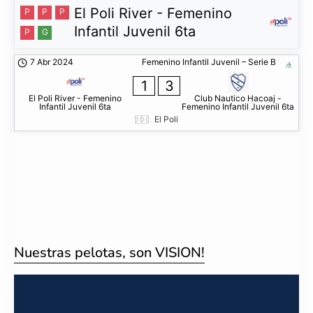
El Poli River - Femenino
P
P
P
Infantil Juvenil 6ta
P
G
7 Abr 2024
Femenino Infantil Juvenil – Serie B
1
3
El Poli River - Femenino
Club Nautico Hacoaj -
Infantil Juvenil 6ta
Femenino Infantil Juvenil 6ta
El Poli
Nuestras pelotas, son VISION!