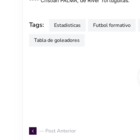
**** Cristian PALMA, de River Tortuguitas.
Tags:
estadisticas
futbol formativo
tabla de goleadores
— Post Anterior