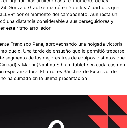
el jugador más artillero hasta el momento de las
024. Gonzalo Gradtke marcó en 5 de los 7 partidos que
KILLER” por el momento del campeonato. Aún resta un
acó una distancia considerable a sus perseguidores y
 este ritmo arrollador.
mente Francisco Pane, aprovechando una holgada victoria
o duelo. Una tarde de ensueño que le permitió treparse
te segmento de los mejores tres de equipos distintos que
iudad) y Marini (Náutico SI), un doblete en cada caso en
ión esperanzadora. El otro, es Sánchez de Excursio, de
 no ha sumado en la última presentación