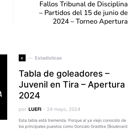
Fallos Tribunal de Disciplina
– Partidos del 15 de junio de
2024 – Torneo Apertura
e
Estadísticas
Tabla de goleadores –
Juvenil en Tira – Apertura
2024
por
LUEFI
24 mayo, 2024
Esta tabla está tremenda. Porque al ya viejo conocido de
los principales puestos como Gonzalo Gradtke [Boulevard