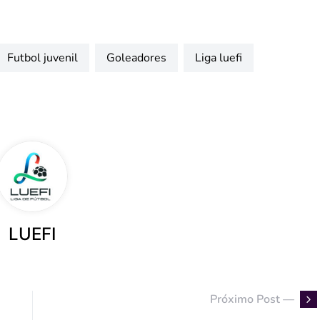
futbol juvenil
goleadores
liga luefi
LUEFI
Próximo Post —