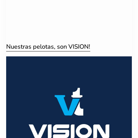
Nuestras pelotas, son VISION!