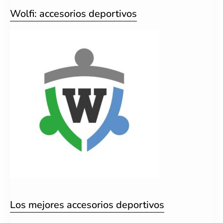
Wolfi: accesorios deportivos
Los mejores accesorios deportivos