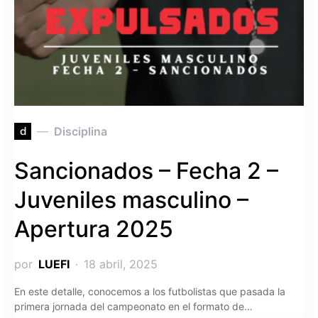
d
Disciplina
Sancionados – Fecha 2 –
Juveniles masculino –
Apertura 2025
por
LUEFI
18 abril, 2025
En este detalle, conocemos a los futbolistas que pasada la
primera jornada del campeonato en el formato de…