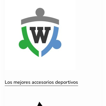
Los mejores accesorios deportivos