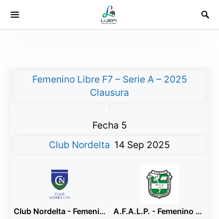
Femenino Libre F7 – Serie A – 2025
Clausura
|
Fecha 5
Club Nordelta
14 Sep 2025
|
Club Nordelta - Femenino Libre F7
A.F.A.L.P. - Femenino Libre F7