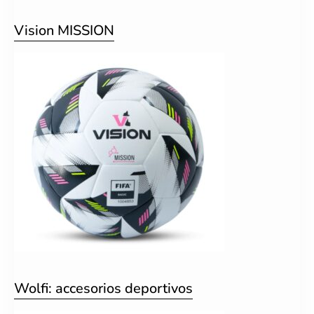
Vision MISSION
Wolfi: accesorios deportivos