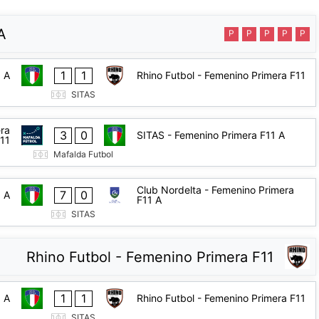
A
P
P
P
P
P
1
1
1 A
Rhino Futbol - Femenino Primera F11
SITAS
era
3
0
SITAS - Femenino Primera F11 A
11
Mafalda Futbol
Club Nordelta - Femenino Primera
7
0
1 A
F11 A
SITAS
Rhino Futbol - Femenino Primera F11
1
1
1 A
Rhino Futbol - Femenino Primera F11
SITAS