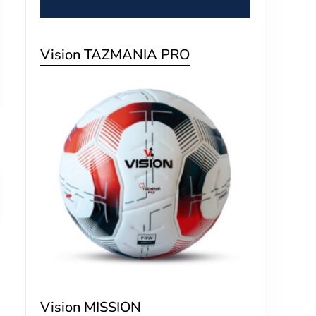
Vision TAZMANIA PRO
Vision MISSION