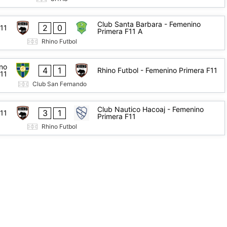
Club Santa Barbara - Femenino
2
0
F11
Primera F11 A
Rhino Futbol
no
4
1
Rhino Futbol - Femenino Primera F11
F11
Club San Fernando
Club Nautico Hacoaj - Femenino
3
1
F11
Primera F11
Rhino Futbol