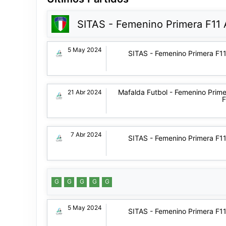
SITAS - Femenino Primera F11 
5 May 2024
SITAS - Femenino Primera F1
Mafalda Futbol - Femenino Prim
21 Abr 2024
F
7 Abr 2024
SITAS - Femenino Primera F1
G
G
G
G
G
5 May 2024
SITAS - Femenino Primera F1