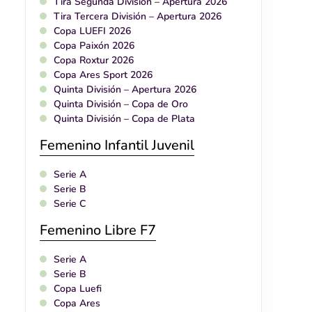
Tira Segunda División – Apertura 2026
Tira Tercera División – Apertura 2026
Copa LUEFI 2026
Copa Paixón 2026
Copa Roxtur 2026
Copa Ares Sport 2026
Quinta División – Apertura 2026
Quinta División – Copa de Oro
Quinta División – Copa de Plata
Femenino Infantil Juvenil
Serie A
Serie B
Serie C
Femenino Libre F7
Serie A
Serie B
Copa Luefi
Copa Ares