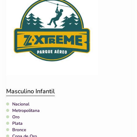
Masculino Infantil
Nacional
Metropolitana
Oro
Plata
Bronce
Copa de Oro