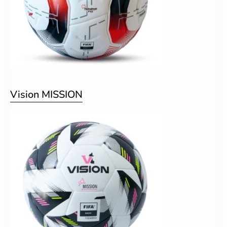
Vision MISSION