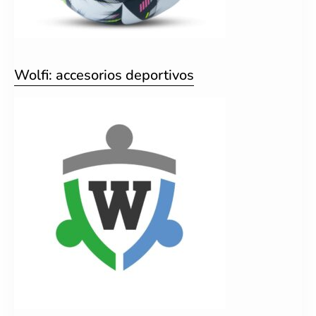
Wolfi: accesorios deportivos