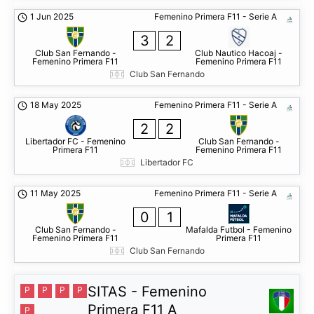
1 Jun 2025
Femenino Primera F11 - Serie A
3
2
Club San Fernando -
Club Nautico Hacoaj -
Femenino Primera F11
Femenino Primera F11
Club San Fernando
18 May 2025
Femenino Primera F11 - Serie A
2
2
Libertador FC - Femenino
Club San Fernando -
Primera F11
Femenino Primera F11
Libertador FC
11 May 2025
Femenino Primera F11 - Serie A
0
1
Club San Fernando -
Mafalda Futbol - Femenino
Femenino Primera F11
Primera F11
Club San Fernando
SITAS - Femenino
P
P
P
P
Primera F11 A
P