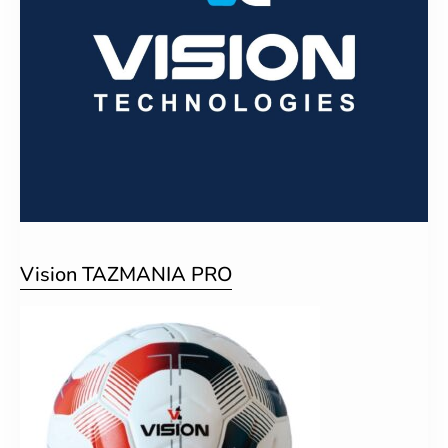
Vision TAZMANIA PRO