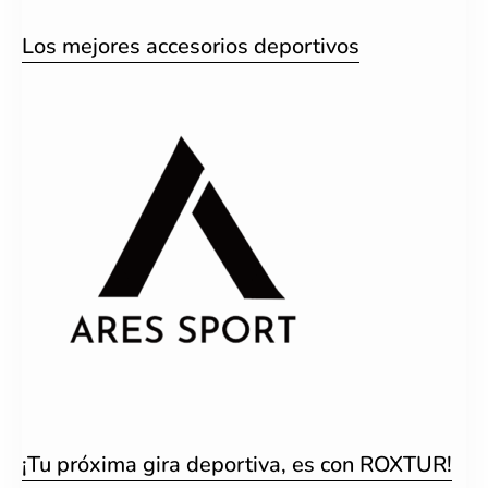
Los mejores accesorios deportivos
¡Tu próxima gira deportiva, es con ROXTUR!