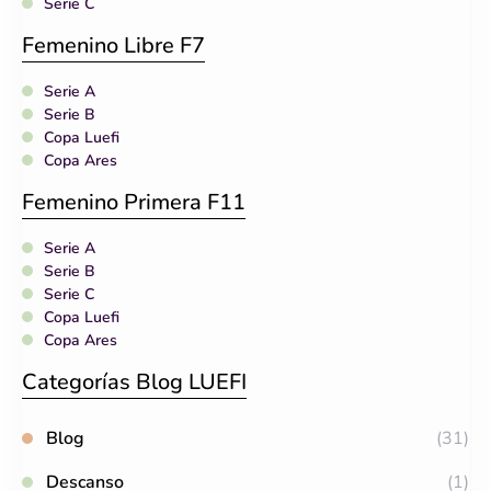
Serie C
Femenino Libre F7
Serie A
Serie B
Copa Luefi
Copa Ares
Femenino Primera F11
Serie A
Serie B
Serie C
Copa Luefi
Copa Ares
Categorías Blog LUEFI
Blog
(31)
Descanso
(1)