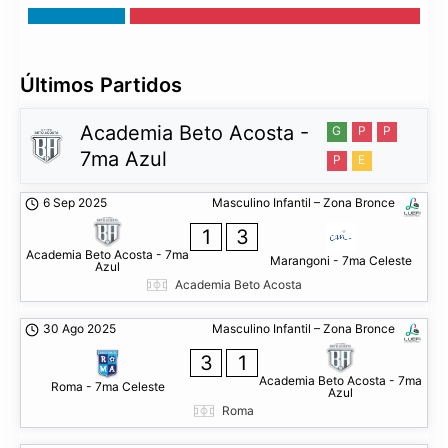
Últimos Partidos
Academia Beto Acosta -
G
P
P
7ma Azul
P
E
6 Sep 2025
Masculino Infantil – Zona Bronce
1
3
Academia Beto Acosta - 7ma
Marangoni - 7ma Celeste
Azul
Academia Beto Acosta
30 Ago 2025
Masculino Infantil – Zona Bronce
3
1
Academia Beto Acosta - 7ma
Roma - 7ma Celeste
Azul
Roma