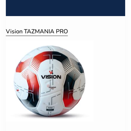
Vision TAZMANIA PRO