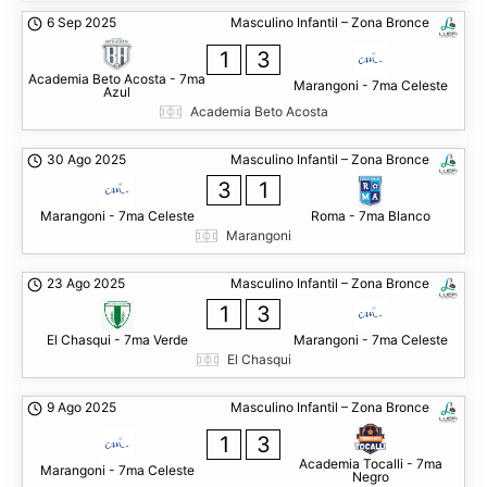
6 Sep 2025
Masculino Infantil – Zona Bronce
1
3
Academia Beto Acosta - 7ma
Marangoni - 7ma Celeste
Azul
Academia Beto Acosta
30 Ago 2025
Masculino Infantil – Zona Bronce
3
1
Marangoni - 7ma Celeste
Roma - 7ma Blanco
Marangoni
23 Ago 2025
Masculino Infantil – Zona Bronce
1
3
El Chasqui - 7ma Verde
Marangoni - 7ma Celeste
El Chasqui
9 Ago 2025
Masculino Infantil – Zona Bronce
1
3
Academia Tocalli - 7ma
Marangoni - 7ma Celeste
Negro