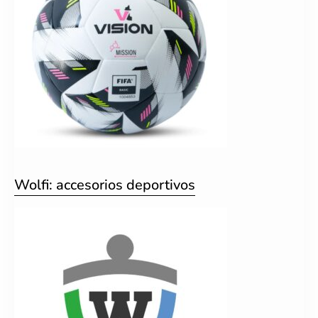
Wolfi: accesorios deportivos