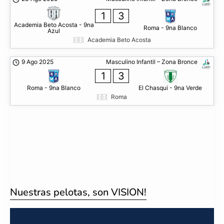
1
3
Academia Beto Acosta - 9na
Roma - 9na Blanco
Azul
Academia Beto Acosta
9 Ago 2025
Masculino Infantil – Zona Bronce
1
3
Roma - 9na Blanco
El Chasqui - 9na Verde
Roma
Nuestras pelotas, son VISION!