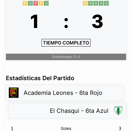
E
G
P
E
G
E
G
G
G
G
1
:
3
TIEMPO COMPLETO
Entretiempo: 0-0
Estadísticas Del Partido
Academia Leones - 6ta Rojo
El Chasqui - 6ta Azul
1
Goles
3