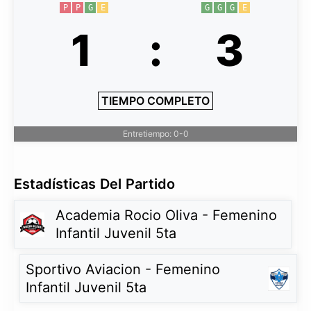
P
P
G
E
G
G
G
E
1
:
3
TIEMPO COMPLETO
Entretiempo: 0-0
Estadísticas Del Partido
Academia Rocio Oliva - Femenino
Infantil Juvenil 5ta
Sportivo Aviacion - Femenino
Infantil Juvenil 5ta