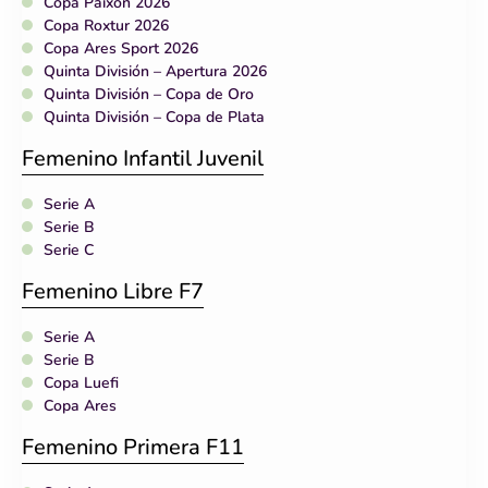
Copa Paixón 2026
Copa Roxtur 2026
Copa Ares Sport 2026
Quinta División – Apertura 2026
Quinta División – Copa de Oro
Quinta División – Copa de Plata
Femenino Infantil Juvenil
Serie A
Serie B
Serie C
Femenino Libre F7
Serie A
Serie B
Copa Luefi
Copa Ares
Femenino Primera F11