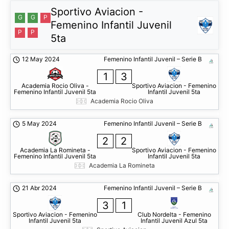
Sportivo Aviacion -
G
G
P
Femenino Infantil Juvenil
P
P
5ta
12 May 2024
Femenino Infantil Juvenil – Serie B
1
3
Academia Rocio Oliva -
Sportivo Aviacion - Femenino
Femenino Infantil Juvenil 5ta
Infantil Juvenil 5ta
Academia Rocio Oliva
5 May 2024
Femenino Infantil Juvenil – Serie B
2
2
Academia La Romineta -
Sportivo Aviacion - Femenino
Femenino Infantil Juvenil 5ta
Infantil Juvenil 5ta
Academia La Romineta
21 Abr 2024
Femenino Infantil Juvenil – Serie B
3
1
Sportivo Aviacion - Femenino
Club Nordelta - Femenino
Infantil Juvenil 5ta
Infantil Juvenil Azul 5ta