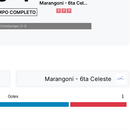
Marangoni - 6ta Celeste
P
P
P
MPO COMPLETO
Entretiempo: 0-0
Marangoni - 6ta Celeste
Goles
1