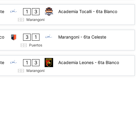
1
3
ste
Academia Tocalli - 6ta Blanco
Marangoni
3
1
nco
Marangoni - 6ta Celeste
Puertos
1
3
ste
Academia Leones - 6ta Blanco
Marangoni