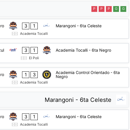
P
P
P
G
G
3
1
gro
Marangoni - 6ta Celeste
Academia Tocalli
3
1
zul
Academia Tocalli - 6ta Negro
El Poli
Academia Control Orientado - 6ta
1
3
gro
Negro
Academia Tocalli
Marangoni - 6ta Celeste
3
1
gro
Marangoni - 6ta Celeste
Academia Tocalli