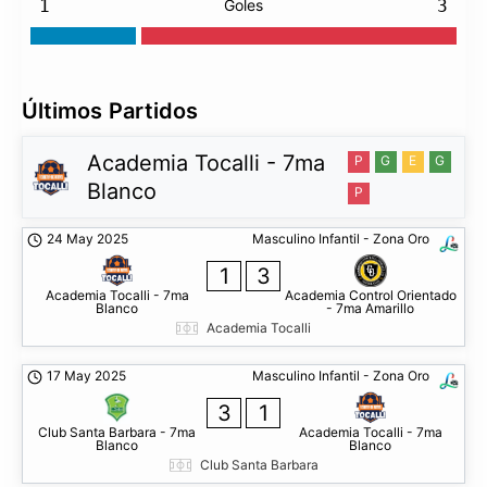
1
Goles
3
Últimos Partidos
Academia Tocalli - 7ma
P
G
E
G
Blanco
P
24 May 2025
Masculino Infantil - Zona Oro
1
3
Academia Tocalli - 7ma
Academia Control Orientado
Blanco
- 7ma Amarillo
Academia Tocalli
17 May 2025
Masculino Infantil - Zona Oro
3
1
Club Santa Barbara - 7ma
Academia Tocalli - 7ma
Blanco
Blanco
Club Santa Barbara