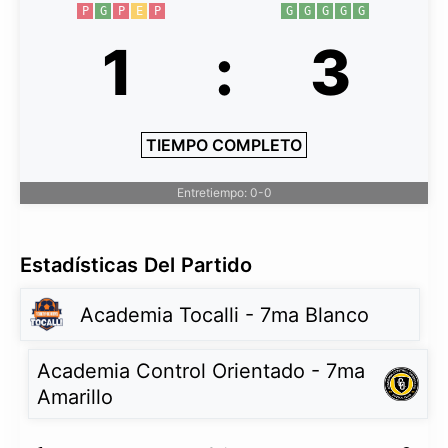
P
G
P
E
P
G
G
G
G
G
1
:
3
TIEMPO COMPLETO
Entretiempo: 0-0
Estadísticas Del Partido
Academia Tocalli - 7ma Blanco
Academia Control Orientado - 7ma
Amarillo