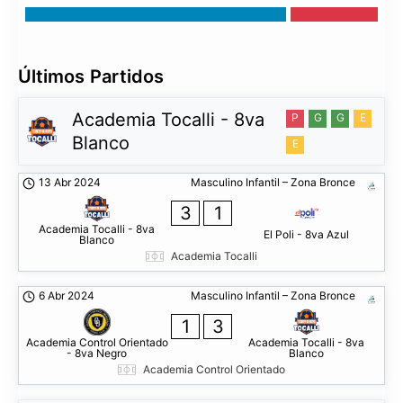
Últimos Partidos
Academia Tocalli - 8va
P
G
G
E
Blanco
E
13 Abr 2024
Masculino Infantil – Zona Bronce
3
1
Academia Tocalli - 8va
El Poli - 8va Azul
Blanco
Academia Tocalli
6 Abr 2024
Masculino Infantil – Zona Bronce
1
3
Academia Control Orientado
Academia Tocalli - 8va
- 8va Negro
Blanco
Academia Control Orientado