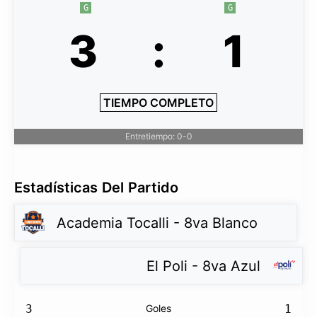
G
G
3
:
1
TIEMPO COMPLETO
Entretiempo: 0-0
Estadísticas Del Partido
Academia Tocalli - 8va Blanco
El Poli - 8va Azul
3
Goles
1