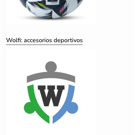
Wolfi: accesorios deportivos