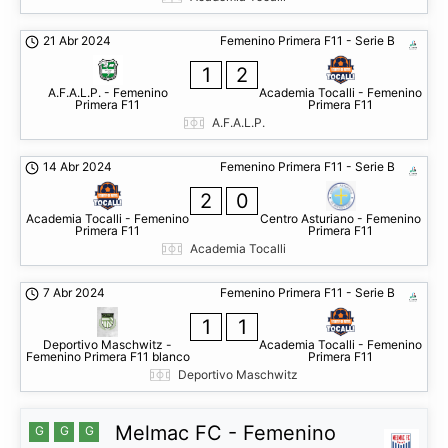
21 Abr 2024
Femenino Primera F11 - Serie B
1
2
A.F.A.L.P. - Femenino
Academia Tocalli - Femenino
Primera F11
Primera F11
A.F.A.L.P.
14 Abr 2024
Femenino Primera F11 - Serie B
2
0
Academia Tocalli - Femenino
Centro Asturiano - Femenino
Primera F11
Primera F11
Academia Tocalli
7 Abr 2024
Femenino Primera F11 - Serie B
1
1
Deportivo Maschwitz -
Academia Tocalli - Femenino
Femenino Primera F11 blanco
Primera F11
Deportivo Maschwitz
Melmac FC - Femenino
G
G
G