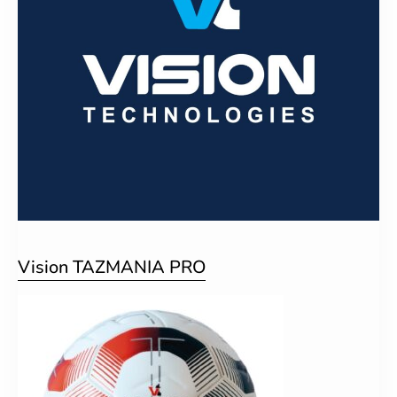
Vision TAZMANIA PRO