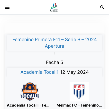
Femenino Primera F11 – Serie B – 2024
Apertura
|
Fecha 5
Academia Tocalli
12 May 2024
|
Academia Tocalli - Femenino Primera F11
Melmac FC - Femenino Primera F11 A