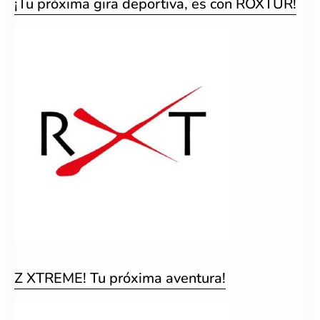
¡Tu próxima gira deportiva, es con ROXTUR!
Z XTREME! Tu próxima aventura!