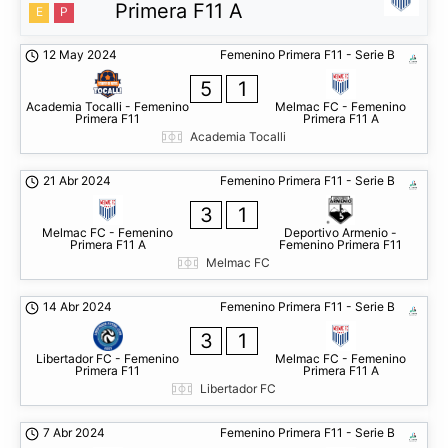
Primera F11 A
E
P
12 May 2024
Femenino Primera F11 - Serie B
5
1
Academia Tocalli - Femenino
Melmac FC - Femenino
Primera F11
Primera F11 A
Academia Tocalli
21 Abr 2024
Femenino Primera F11 - Serie B
3
1
Melmac FC - Femenino
Deportivo Armenio -
Primera F11 A
Femenino Primera F11
Melmac FC
14 Abr 2024
Femenino Primera F11 - Serie B
3
1
Libertador FC - Femenino
Melmac FC - Femenino
Primera F11
Primera F11 A
Libertador FC
7 Abr 2024
Femenino Primera F11 - Serie B