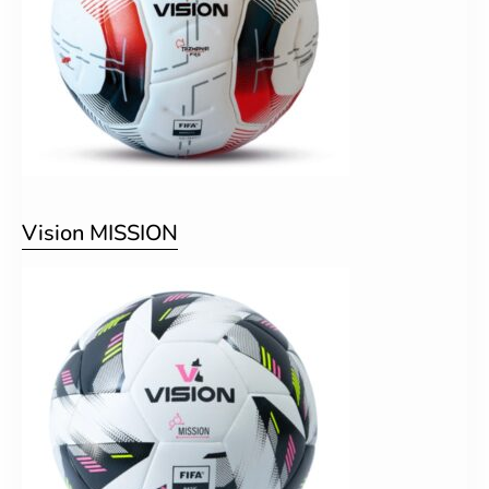
Vision MISSION