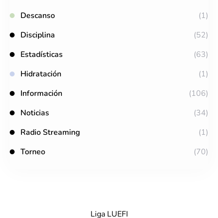
Descanso
(1)
Disciplina
(52)
Estadísticas
(63)
Hidratación
(1)
Información
(106)
Noticias
(34)
Radio Streaming
(1)
Torneo
(70)
Liga LUEFI