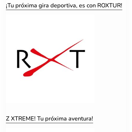
¡Tu próxima gira deportiva, es con ROXTUR!
Z XTREME! Tu próxima aventura!