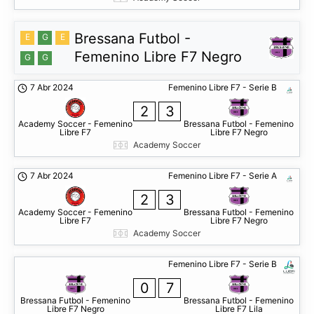
Bressana Futbol -
E
G
E
Femenino Libre F7 Negro
G
G
7 Abr 2024
Femenino Libre F7 - Serie B
2
3
Academy Soccer - Femenino
Bressana Futbol - Femenino
Libre F7
Libre F7 Negro
Academy Soccer
7 Abr 2024
Femenino Libre F7 - Serie A
2
3
Academy Soccer - Femenino
Bressana Futbol - Femenino
Libre F7
Libre F7 Negro
Academy Soccer
Femenino Libre F7 - Serie B
0
7
Bressana Futbol - Femenino
Bressana Futbol - Femenino
Libre F7 Negro
Libre F7 Lila