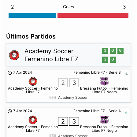
2
Goles
3
Últimos Partidos
Academy Soccer -
G
G
G
Femenino Libre F7
G
G
7 Abr 2024
Femenino Libre F7 - Serie B
2
3
Academy Soccer - Femenino
Bressana Futbol - Femenino
Libre F7
Libre F7 Negro
Academy Soccer
7 Abr 2024
Femenino Libre F7 - Serie A
2
3
Academy Soccer - Femenino
Bressana Futbol - Femenino
Libre F7
Libre F7 Negro
Academy Soccer