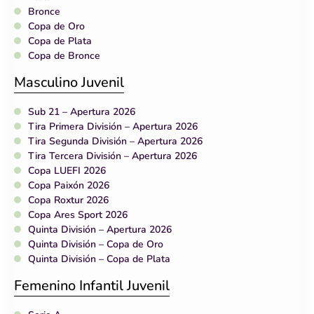
Bronce
Copa de Oro
Copa de Plata
Copa de Bronce
Masculino Juvenil
Sub 21 – Apertura 2026
Tira Primera División – Apertura 2026
Tira Segunda División – Apertura 2026
Tira Tercera División – Apertura 2026
Copa LUEFI 2026
Copa Paixón 2026
Copa Roxtur 2026
Copa Ares Sport 2026
Quinta División – Apertura 2026
Quinta División – Copa de Oro
Quinta División – Copa de Plata
Femenino Infantil Juvenil