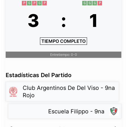
P
G
P
G
P
G
G
G
P
3
:
1
TIEMPO COMPLETO
Entretiempo: 0-0
Estadísticas Del Partido
Club Argentinos De Del Viso - 9na
Rojo
Escuela Filippo - 9na