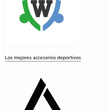
Los mejores accesorios deportivos