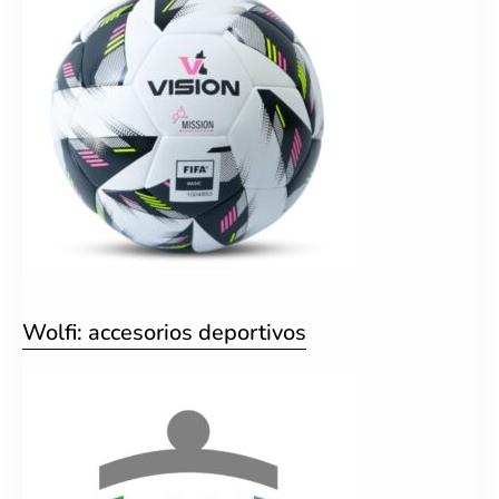
Wolfi: accesorios deportivos