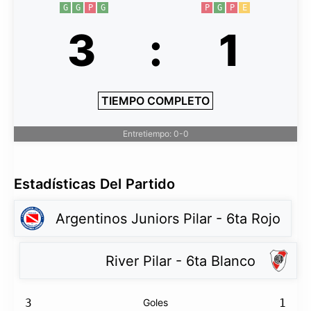
G
G
P
G
P
G
P
E
3
:
1
TIEMPO COMPLETO
Entretiempo: 0-0
Estadísticas Del Partido
Argentinos Juniors Pilar - 6ta Rojo
River Pilar - 6ta Blanco
3
Goles
1