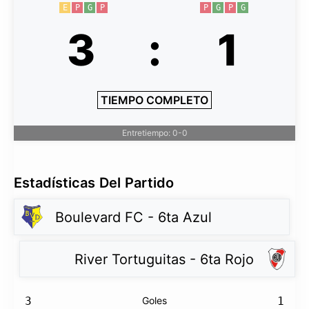
E
P
G
P
P
G
P
G
3
:
1
TIEMPO COMPLETO
Entretiempo: 0-0
Estadísticas Del Partido
Boulevard FC - 6ta Azul
River Tortuguitas - 6ta Rojo
3
Goles
1