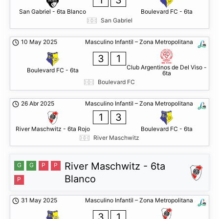
1
3
San Gabriel - 6ta Blanco
Boulevard FC - 6ta
San Gabriel
10 May 2025
Masculino Infantil – Zona Metropolitana
3
1
Club Argentinos de Del Viso -
Boulevard FC - 6ta
6ta
Boulevard FC
26 Abr 2025
Masculino Infantil – Zona Metropolitana
1
3
River Maschwitz - 6ta Rojo
Boulevard FC - 6ta
River Maschwitz
River Maschwitz - 6ta
G
G
P
P
Blanco
P
31 May 2025
Masculino Infantil – Zona Metropolitana
3
1