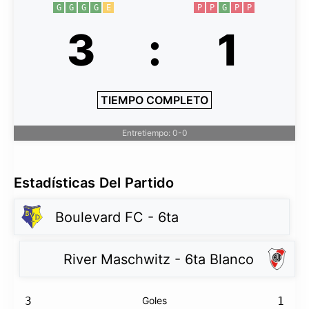
G
G
G
G
E
P
P
G
P
P
3
:
1
TIEMPO COMPLETO
Entretiempo: 0-0
Estadísticas Del Partido
Boulevard FC - 6ta
River Maschwitz - 6ta Blanco
3
Goles
1