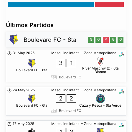
Últimos Partidos
Boulevard FC - 6ta
G
G
P
G
G
31 May 2025
Masculino Infantil – Zona Metropolitana
3
1
River Maschwitz - 6ta
Boulevard FC - 6ta
Blanco
Boulevard FC
24 May 2025
Masculino Infantil – Zona Metropolitana
2
2
Boulevard FC - 6ta
Caza y Pesca - 6ta Verde
Boulevard FC
17 May 2025
Masculino Infantil – Zona Metropolitana