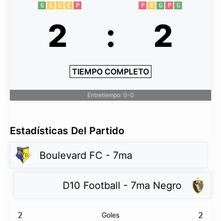
G
E
E
E
P
P
E
G
P
G
2
:
2
TIEMPO COMPLETO
Entretiempo: 0-0
Estadísticas Del Partido
Boulevard FC - 7ma
D10 Football - 7ma Negro
2
Goles
2