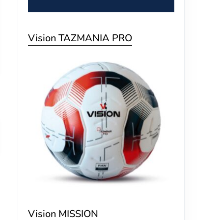
Vision TAZMANIA PRO
Vision MISSION